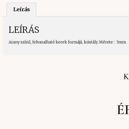
Leírás
LEÍRÁS
Arany színű, felvasalható kerek formájú, kristály. Mérete : 5mm
K
É