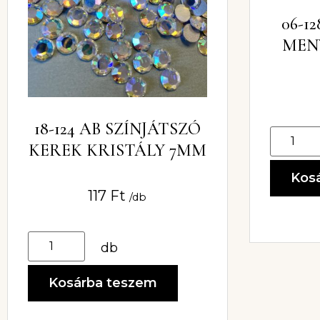
06-1
MEN
D
18-124 AB SZÍNJÁTSZÓ
KEREK KRISTÁLY 7MM
Kos
117
Ft
/db
db
Kosárba teszem