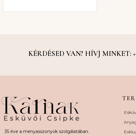
KÉRDÉSED VAN? HÍVJ MINKET: +36
TE
Esküv
Anya
35 éve a menyasszonyok szolgálatában.
Exklu