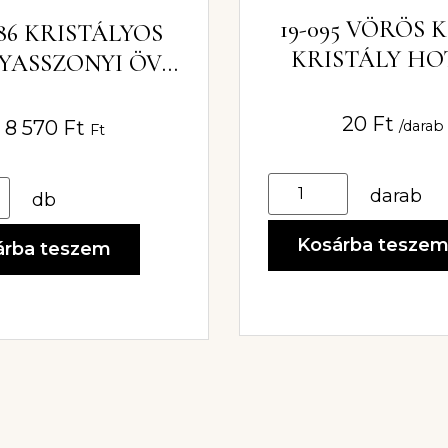
19-095 VÖRÖS 
286 KRISTÁLYOS
KRISTÁLY HO
YASSZONYI ÖV
5MM
ÍSZ 5×14,5 CM
20
Ft
8 570
Ft
/darab
Ft
darab
db
Kosárba tesze
árba teszem