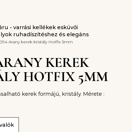
ru - varrási kellékek esküvői
ályok ruhadíszítéshez és elegáns
-094 Arany kerek kristály Hotfix 5mm
 ARANY KEREK
ÁLY HOTFIX 5MM
asalható kerek formájú, kristály. Mérete :
ivalók