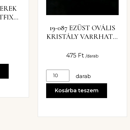
KEREK
TFIX
19-087 EZÜST OVÁLIS
KRISTÁLY VARRHATÓ
10×7 MM
475
Ft
/darab
m
darab
Kosárba teszem