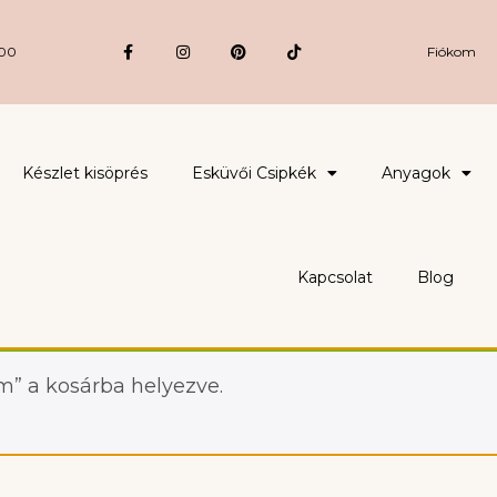
:00
Fiókom
Készlet kisöprés
Esküvői Csipkék
Anyagok
Kapcsolat
Blog
mm” a kosárba helyezve.