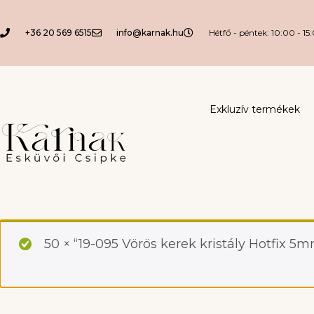
+36 20 569 6515
info@karnak.hu
Hétfő - péntek: 10:00 - 15
Exkluzív termékek
50 × “19-095 Vörös kerek kristály Hotfix 5