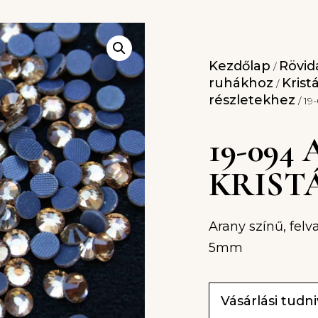
Kezdőlap
Rövidá
/
ruhákhoz
Krist
/
részletekhez
/ 19
19-094
KRIST
Arany színű, felv
5mm
Vásárlási tudn