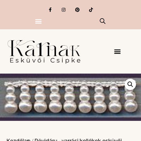
Kezdőlap
Rövidáru - varrási kellékek esküvői