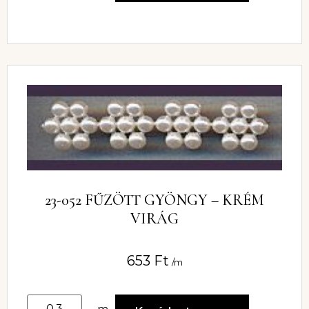
23-052 FŰZÖTT GYÖNGY – KRÉM
VIRÁG
653
Ft
/m