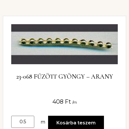
23-068 FŰZÖTT GYÖNGY – ARANY
408
Ft
/m
m
Kosárba teszem