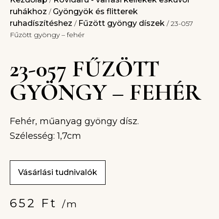
/
ruhákhoz
Gyöngyök és flitterek
/
ruhadíszítéshez
Fűzött gyöngy díszek
/
/ 23-057
Fűzött gyöngy – fehér
23-057 FŰZÖTT
GYÖNGY – FEHÉR
Fehér, műanyag gyöngy dísz.
Szélesség: 1,7cm
Vásárlási tudnivalók
652
Ft
/m