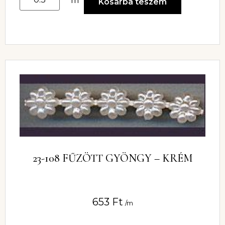
m
Kosárba teszem
23-108 FŰZÖTT GYÖNGY – KRÉM
653
Ft
/m