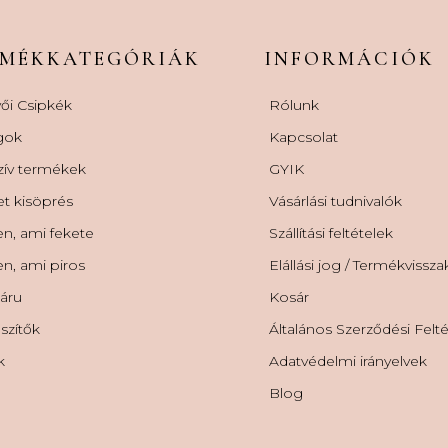
RMÉKKATEGÓRIÁK
INFORMÁCIÓK
ői Csipkék
Rólunk
gok
Kapcsolat
zív termékek
GYIK
et kisöprés
Vásárlási tudnivalók
n, ami fekete
Szállítási feltételek
n, ami piros
Elállási jog / Termékvissz
áru
Kosár
szítők
Általános Szerződési Felt
k
Adatvédelmi irányelvek
Blog