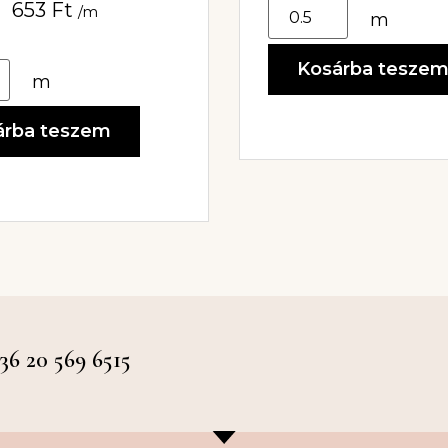
653
Ft
/m
m
Kosárba tesze
m
árba teszem
 20 569 6515