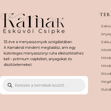
TE
Esküv
Anya
35 éve a menyasszonyok szolgálatában.
Exklu
A Karnaknál mindent megtalálsz, ami egy
Készl
különleges menyasszonyi ruha elkészítéséhez
Minde
kell – prémium csipkéket, anyagokat és
díszítőelemeket.
Minde
Rövid
Kiegé
Ruhá