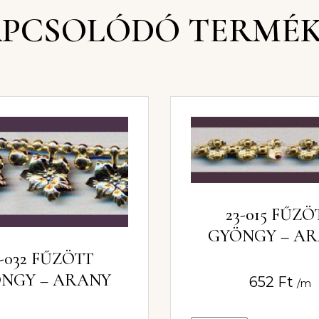
PCSOLÓDÓ TERMÉ
23-015 FŰZÖ
GYÖNGY – A
3-032 FŰZÖTT
NGY – ARANY
652
Ft
/m