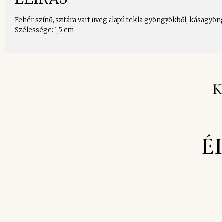
Fehér színű, szitára vart üveg alapú tekla gyöngyökből, kásagyöng
Szélessége: 1,5 cm
K
É