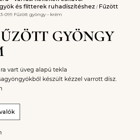
yök és flitterek ruhadíszítéshez
Fűzött
/
23-099 Fűzött gyöngy – krém
9 FŰZÖTT GYÖNGY
M
ára vart üveg alapú tekla
agyöngyökből készült kézzel varrott dísz.
m
ivalók
m