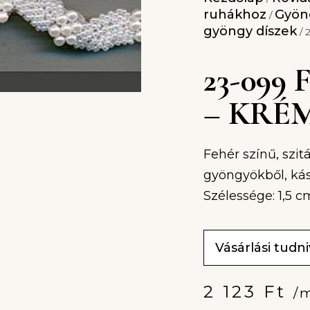
ruhákhoz
Gyöng
/
gyöngy díszek
/ 
23-09
– KRÉ
Fehér színű, szit
gyöngyökből, kás
Szélessége: 1,5 c
Vásárlási tudn
2 123
Ft
/