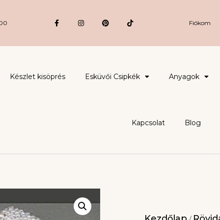
:00
Fiókom
Készlet kisöprés
Esküvői Csipkék
Anyagok
Kapcsolat
Blog
Kezdőlap
Rövidá
/