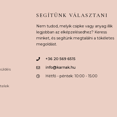
SEGÍTÜNK VÁLASZTANI
Nem tudod, melyik csipke vagy anyag illik
legjobban az elképzelésedhez? Keress
minket, és segítünk megtalálni a tökéletes
megoldást.
+36 20 569 6515
info@karnak.hu
aküldés
Hétfő - péntek: 10:00 - 15:00
ételek