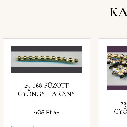
KA
23-068 FŰZÖTT
GYÖNGY – ARANY
2
GYÖ
408
Ft
/m