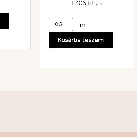
1 306
Ft
/m
m
m
Kosárba teszem