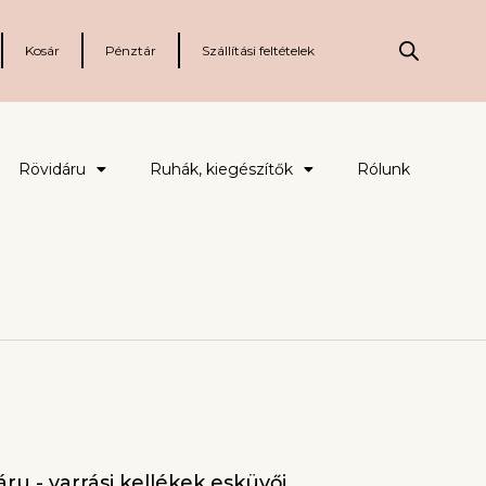
Kosár
Pénztár
Szállítási feltételek
Rövidáru
Ruhák, kiegészítők
Rólunk
ru - varrási kellékek esküvői