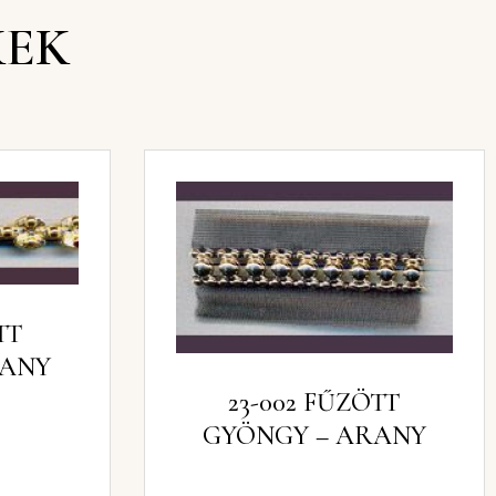
KEK
TT
RANY
23-002 FŰZÖTT
GYÖNGY – ARANY