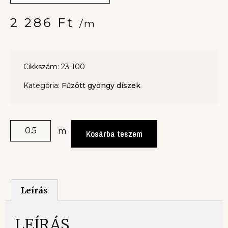
2 286
Ft
/m
Cikkszám: 23-100
Kategória:
Fűzött gyöngy díszek
m
Kosárba teszem
Leírás
LEÍRÁS