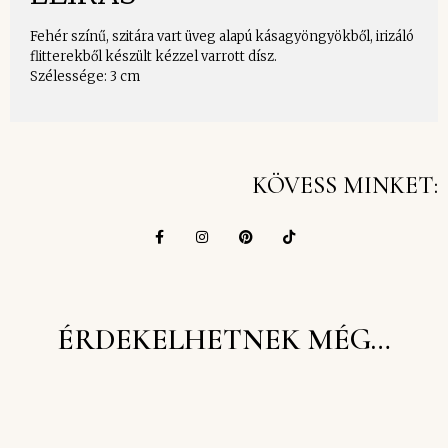
Fehér színű, szitára vart üveg alapú kásagyöngyökből, irizáló
flitterekből készült kézzel varrott dísz.
Szélessége: 3 cm
KÖVESS MINKET:
ÉRDEKELHETNEK MÉG…