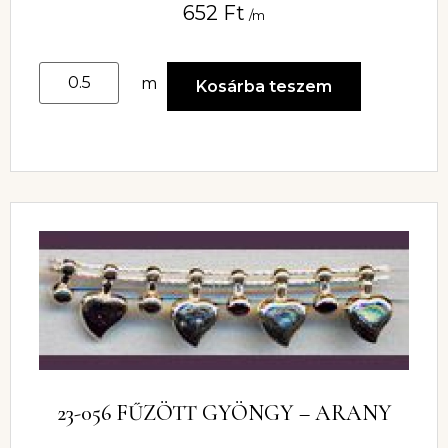
652
Ft
/m
m
Kosárba teszem
23-056 FŰZÖTT GYÖNGY – ARANY