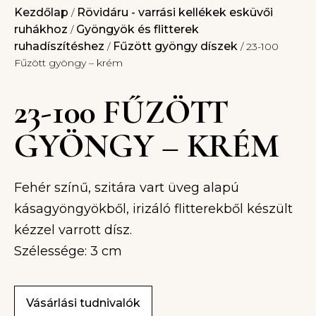
Kezdőlap
Rövidáru - varrási kellékek esküvői
/
ruhákhoz
Gyöngyök és flitterek
/
ruhadíszítéshez
Fűzött gyöngy díszek
/
/ 23-100
Fűzött gyöngy – krém
23-100 FŰZÖTT
GYÖNGY – KRÉM
Fehér színű, szitára vart üveg alapú
kásagyöngyökből, irizáló flitterekből készült
kézzel varrott dísz.
Szélessége: 3 cm
Vásárlási tudnivalók