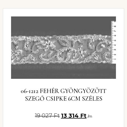
06-1212 FEHÉR GYÖNGYÖZÖTT
SZEGŐ CSIPKE 6CM SZÉLES
19 027
Ft
13 314
Ft
/m