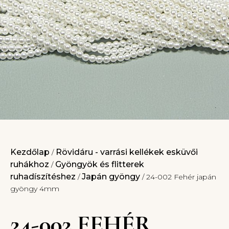
Kezdőlap
Rövidáru - varrási kellékek esküvői
/
ruhákhoz
Gyöngyök és flitterek
/
ruhadíszítéshez
Japán gyöngy
/
/ 24-002 Fehér japán
gyöngy 4mm
24-002 FEHÉR