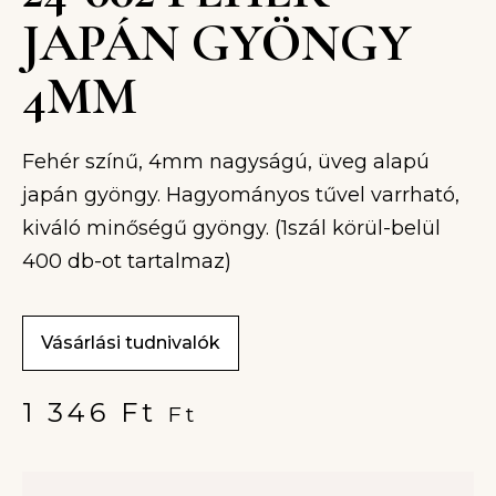
JAPÁN GYÖNGY
4MM
Fehér színű, 4mm nagyságú, üveg alapú
japán gyöngy. Hagyományos tűvel varrható,
kiváló minőségű gyöngy. (1szál körül-belül
400 db-ot tartalmaz)
Vásárlási tudnivalók
1 346
Ft
Ft