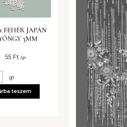
01 FEHÉR JAPÁN
YÖNGY 3MM
55
Ft
/gr
gr
árba teszem