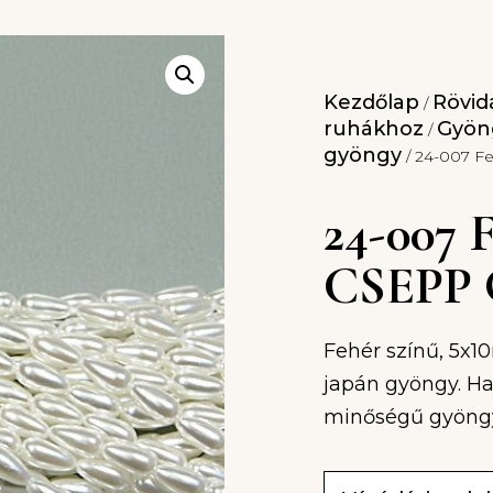
Kezdőlap
Rövidá
/
ruhákhoz
Gyöng
/
gyöngy
/ 24-007 F
24-007
CSEPP
Fehér színű, 5x
japán gyöngy. Ha
minőségű gyöngy.