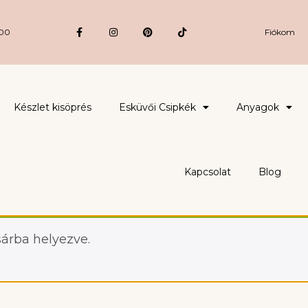
:00
Fiókom
Készlet kisöprés
Esküvői Csipkék
Anyagok
Kapcsolat
Blog
sárba helyezve.