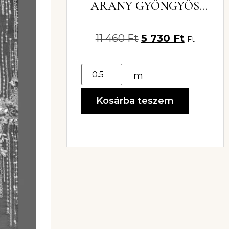
ARANY GYÖNGYÖS
SZEGŐCSIPKE 3,5 CM
11 460
Ft
5 730
Ft
Ft
m
Kosárba teszem