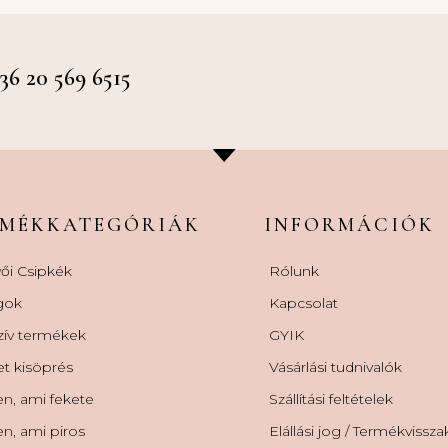
 20 569 6515
RMÉKKATEGÓRIÁK
INFORMÁCIÓK
ői Csipkék
Rólunk
gok
Kapcsolat
zív termékek
GYIK
et kisöprés
Vásárlási tudnivalók
n, ami fekete
Szállítási feltételek
n, ami piros
Elállási jog / Termékvissz