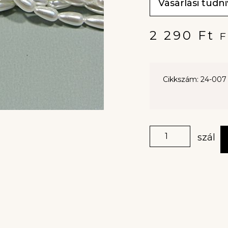
Vásárlási tudn
2 290
Ft
F
Cikkszám: 24-007
szál