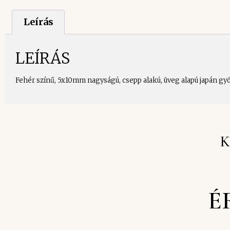
Leírás
LEÍRÁS
Fehér színű, 5x10mm nagyságú, csepp alakú, üveg alapú japán gyö
K
É