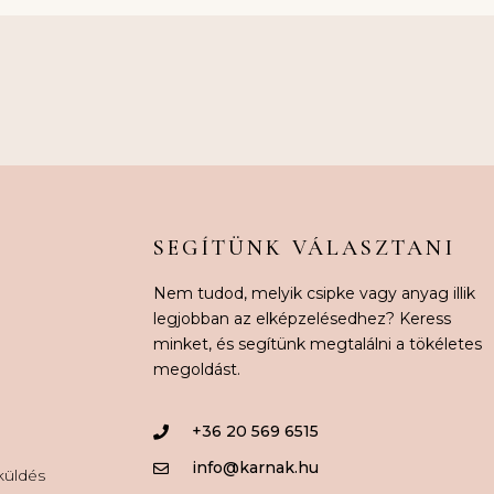
SEGÍTÜNK VÁLASZTANI
Nem tudod, melyik csipke vagy anyag illik
legjobban az elképzelésedhez? Keress
minket, és segítünk megtalálni a tökéletes
megoldást.
+36 20 569 6515
info@karnak.hu
aküldés