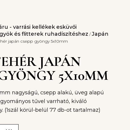
ru - varrási kellékek esküvői
yök és flitterek ruhadíszítéshez
Japán
/
ehér japán csepp gyöngy 5x10mm
 FEHÉR JAPÁN
 GYÖNGY 5X10MM
10mm nagyságú, csepp alakú, üveg alapú
gyományos tűvel varrható, kiváló
 (1szál körül-belül 77 db-ot tartalmaz)