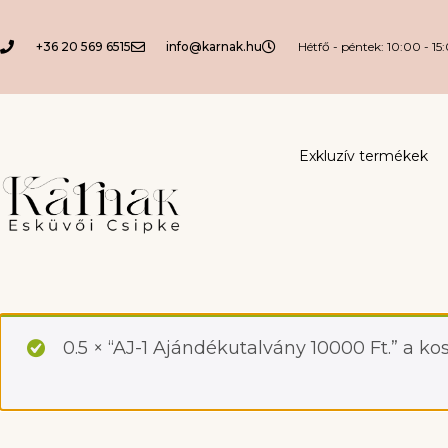
+36 20 569 6515
info@karnak.hu
Hétfő - péntek: 10:00 - 15
Exkluzív termékek
0.5 × “AJ-1 Ajándékutalvány 10000 Ft.” a ko