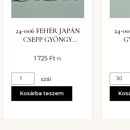
24-006 FEHÉR JAPÁN
24-0
CSEPP GYÖNGY
G
4X8MM
1 725
Ft
Ft
szál
Kosárba teszem
Kos