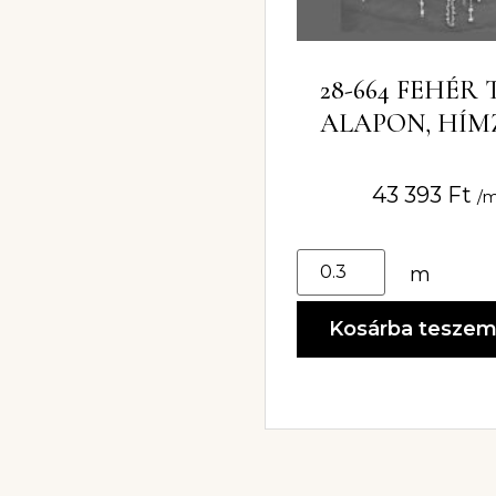
28-664 FEHÉR
ALAPON, HÍM
CSIPKEANY
GYÖNGYÖKK
43 393
Ft
/
m
Kosárba tesze