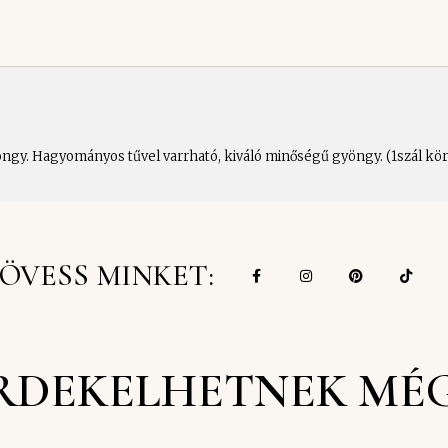
ngy. Hagyományos tűvel varrható, kiváló minőségű gyöngy. (1szál körü
ÖVESS MINKET:
RDEKELHETNEK MÉ