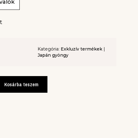
ivalók
t
Kategória:
Exkluzív termékek
|
Japán gyöngy
Kosárba teszem