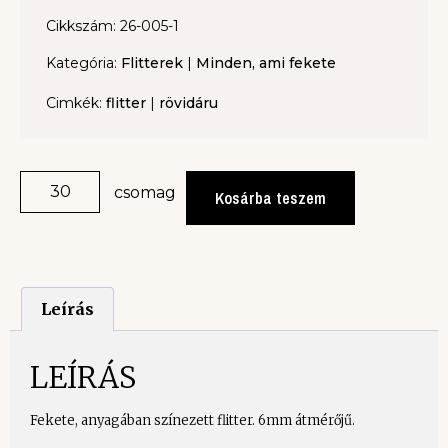
Cikkszám: 26-005-1
Kategória:
Flitterek
|
Minden, ami fekete
Cimkék:
flitter
|
rövidáru
csomag
Kosárba teszem
Leírás
LEÍRÁS
Fekete, anyagában színezett flitter. 6mm átmérőjű.