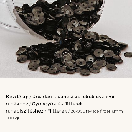
Kezdőlap
Rövidáru - varrási kellékek esküvői
/
ruhákhoz
Gyöngyök és flitterek
/
ruhadíszítéshez
Flitterek
/
/ 26-005 fekete flitter 6mm
500 gr