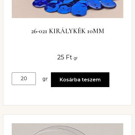
26-021 KIRÁLYKÉK 10MM
25
Ft
gr
gr
Kosárba teszem