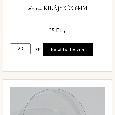
26-020 KIRÁJYKÉK 6MM
25
Ft
gr
gr
Kosárba teszem