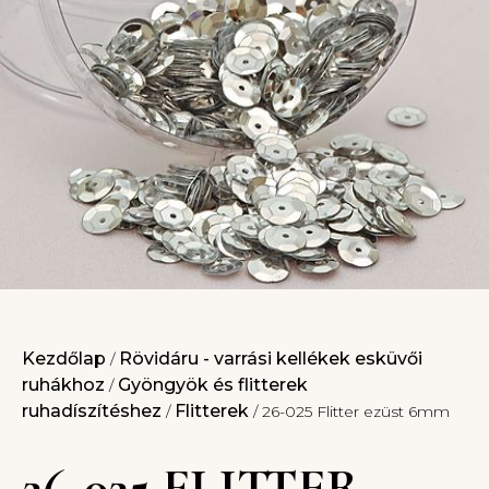
Kezdőlap
Rövidáru - varrási kellékek esküvői
/
ruhákhoz
Gyöngyök és flitterek
/
ruhadíszítéshez
Flitterek
/
/ 26-025 Flitter ezüst 6mm
26-025 FLITTER