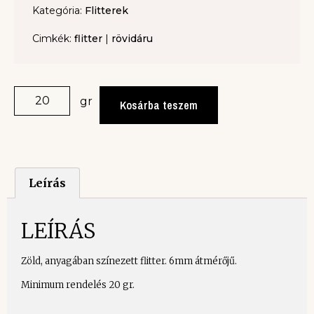
Kategória:
Flitterek
Cimkék:
flitter
|
rövidáru
gr
Kosárba teszem
Leírás
LEÍRÁS
Zöld, anyagában színezett flitter. 6mm átmérőjű.
Minimum rendelés 20 gr.