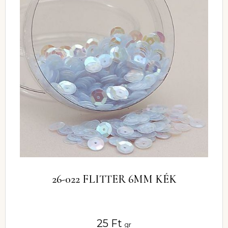
26-022 FLITTER 6MM KÉK
25
Ft
gr