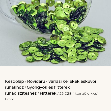
Kezdőlap
Rövidáru - varrási kellékek esküvői
/
ruhákhoz
Gyöngyök és flitterek
/
ruhadíszítéshez
Flitterek
/
/ 26-028 flitter zöld kicsi
6mm