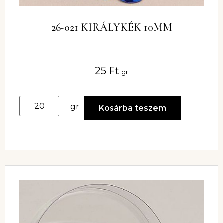
26-021 KIRÁLYKÉK 10MM
25
Ft
gr
gr
Kosárba teszem