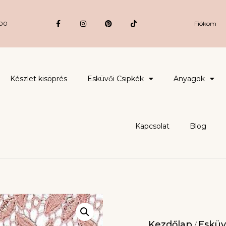
:00
Fiókom
Készlet kisöprés
Esküvői Csipkék
Anyagok
Kapcsolat
Blog
Kezdőlap
Esküv
/