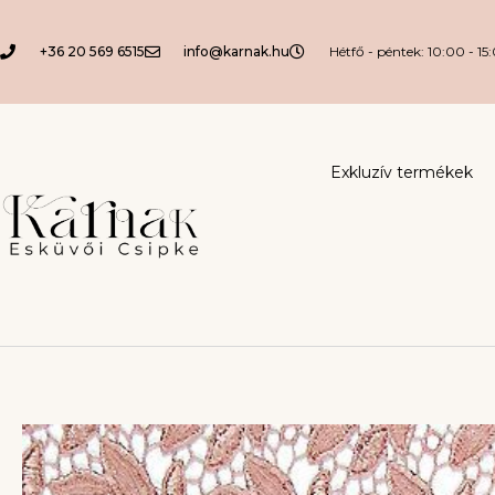
+36 20 569 6515
info@karnak.hu
Hétfő - péntek: 10:00 - 15
Exkluzív termékek