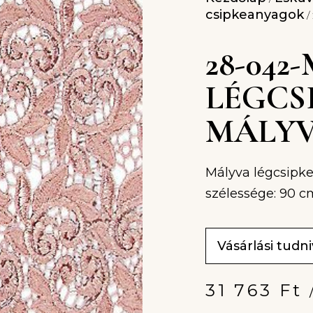
csipkeanyagok
/
28-042
LÉGCS
MÁLY
Mályva légcsipke
szélessége: 90 c
Vásárlási tudn
31 763
Ft