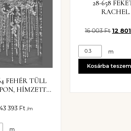
28-658 FEKE
RACHEL
CSIPKEANYA
ZSINÓROZO
16 003
Ft
12 80
KIVITEL
m
Kosárba tesze
64 FEHÉR TÜLL
PON, HÍMZETT
SIPKEANYAG
YÖNGYÖKKEL
43 393
Ft
/m
m