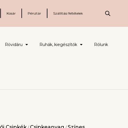
Kosár
Pénztár
Szállítási feltételek
Rövidáru
Ruhák, kiegészítők
Rólunk
ői Csipkék
Csipkeanyag
Színes
/
/