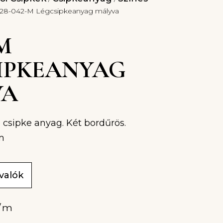
 28-042-M Légcsipkeanyag mályva
-M
IPKEANYAG
VA
 csipke anyag. Két bordűrös.
m
ivalók
/m