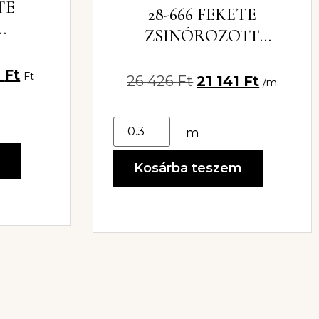
TE
28-666 FEKETE
ZSINÓROZOTT
G –
CSIPKEANYAG
TT
1
Ft
Ft
26 426
Ft
21 141
Ft
/m
m
m
Kosárba teszem