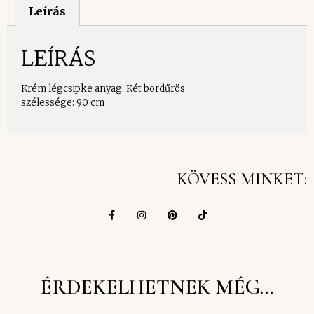
Leírás
LEÍRÁS
Krém légcsipke anyag. Két bordűrös.
szélessége: 90 cm
KÖVESS MINKET:
ÉRDEKELHETNEK MÉG…