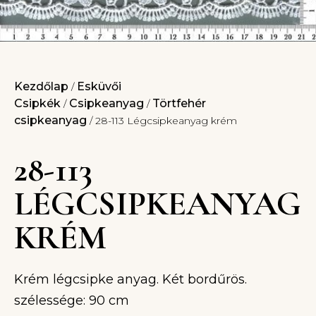
Kezdőlap
Esküvői
/
Csipkék
Csipkeanyag
Törtfehér
/
/
csipkeanyag
/ 28-113 Légcsipkeanyag krém
28-113
LÉGCSIPKEANYAG
KRÉM
Krém légcsipke anyag. Két bordűrös.
szélessége: 90 cm