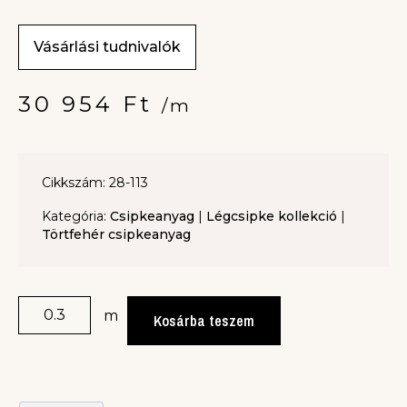
Vásárlási tudnivalók
30 954
Ft
/m
Cikkszám: 28-113
Kategória:
Csipkeanyag
|
Légcsipke kollekció
|
Törtfehér csipkeanyag
m
Kosárba teszem