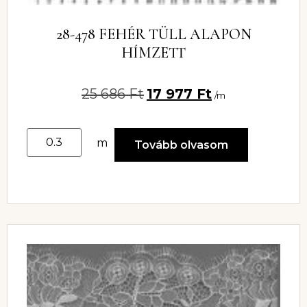
28-478 FEHÉR TÜLL ALAPON
HÍMZETT
25 686
Ft
17 977
Ft
/m
m
Tovább olvasom