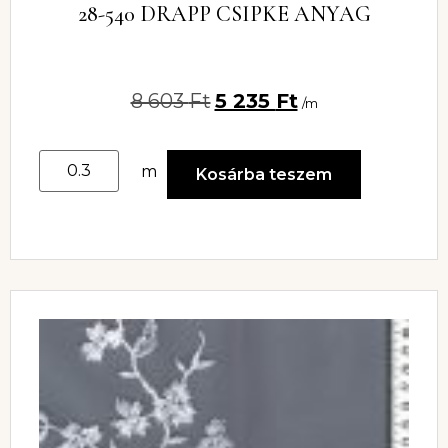
28-540 DRAPP CSIPKE ANYAG
8 603
Ft
5 235
Ft
/m
m
Kosárba teszem