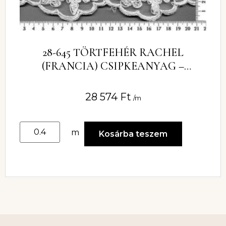
28-645 TÖRTFEHÉR RACHEL
(FRANCIA) CSIPKEANYAG –
ROMANTIKUS VIRÁGCSOKOR
MINTÁVAL
28 574
Ft
/m
m
Kosárba teszem