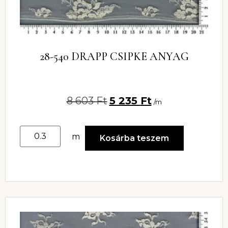
28-540 DRAPP CSIPKE ANYAG
8 603
Ft
5 235
Ft
/m
m
Kosárba teszem