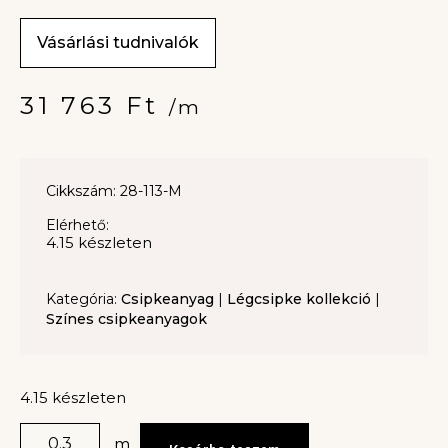
Vásárlási tudnivalók
31 763
Ft
/m
Cikkszám: 28-113-M
Elérhető:
4.15 készleten
Kategória:
Csipkeanyag
|
Légcsipke kollekció
|
Színes csipkeanyagok
4.15 készleten
m