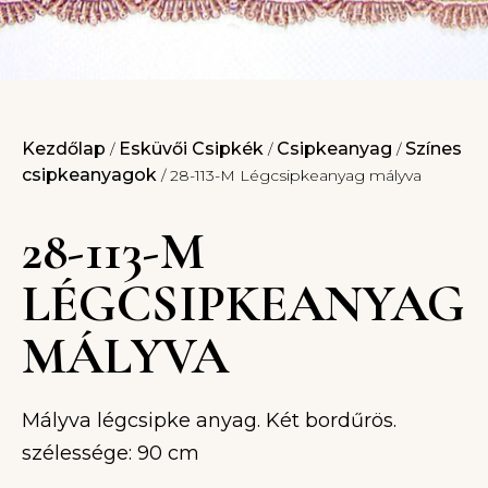
Kezdőlap
Esküvői Csipkék
Csipkeanyag
Színes
/
/
/
csipkeanyagok
/ 28-113-M Légcsipkeanyag mályva
28-113-M
LÉGCSIPKEANYAG
MÁLYVA
Mályva légcsipke anyag. Két bordűrös.
szélessége: 90 cm