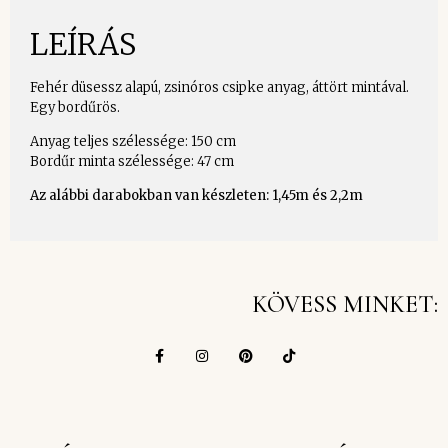
LEÍRÁS
Fehér düsessz alapú, zsinóros csipke anyag, áttört mintával.
Egy bordűrös.
Anyag teljes szélessége: 150 cm
Bordűr minta szélessége: 47 cm
Az alábbi darabokban van készleten: 1,45m és 2,2m
KÖVESS MINKET: