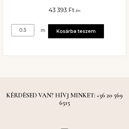
GYÖNGYÖKKEL
43 393
Ft
/m
m
Kosárba teszem
KÉRDÉSED VAN? HÍVJ MINKET: +36 20 569
6515