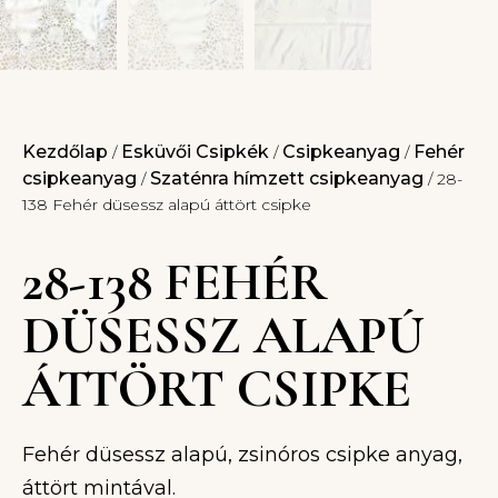
Kezdőlap
Esküvői Csipkék
Csipkeanyag
Fehér
/
/
/
csipkeanyag
Szaténra hímzett csipkeanyag
/
/ 28-
138 Fehér düsessz alapú áttört csipke
28-138 FEHÉR
DÜSESSZ ALAPÚ
ÁTTÖRT CSIPKE
Fehér düsessz alapú, zsinóros csipke anyag,
áttört mintával.