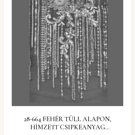
28-664 FEHÉR TÜLL ALAPON,
HÍMZETT CSIPKEANYAG