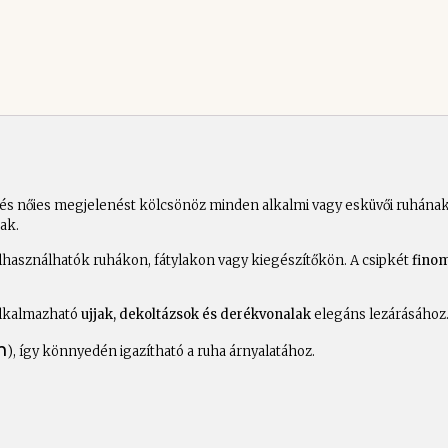
és nőies megjelenést kölcsönöz minden alkalmi vagy esküvői ruhának
ak.
felhasználhatók ruhákon, fátylakon vagy kiegészítőkön. A csipkét
finom
 alkalmazható
ujjak, dekoltázsok és derékvonalak
elegáns lezárásához
m
), így könnyedén igazítható a ruha árnyalatához.