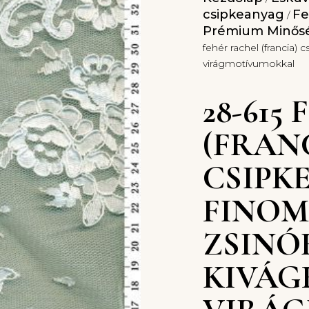
csipkeanyag
Fe
/
Prémium Minősé
fehér rachel (francia)
virágmotívumokkal
28-615
(FRAN
CSIPK
FINO
ZSINÓ
KIVÁG