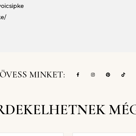
oicsipke
ke/
ÖVESS MINKET:
RDEKELHETNEK MÉ