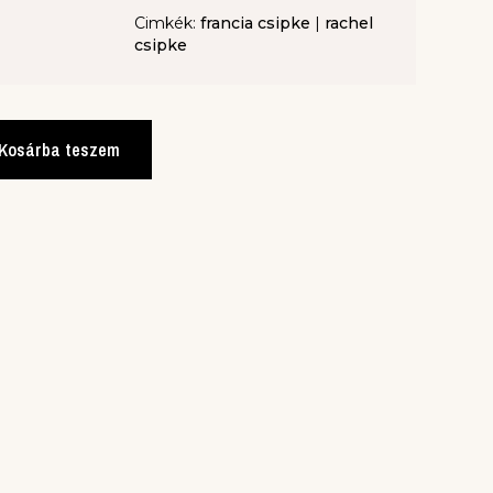
Cimkék:
francia csipke
|
rachel
csipke
Kosárba teszem