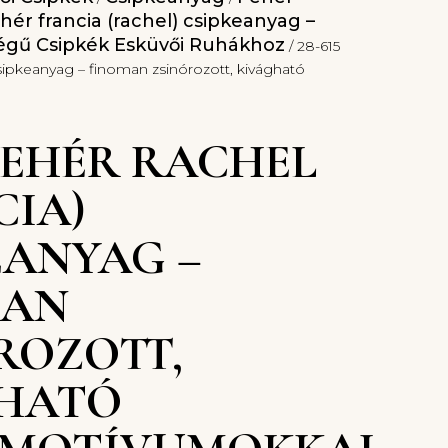
hér francia (rachel) csipkeanyag –
gű Csipkék Esküvői Ruhákhoz
/ 28-615
 csipkeanyag – finoman zsinórozott, kivágható
 FEHÉR RACHEL
CIA)
EANYAG –
MAN
ROZOTT,
HATÓ