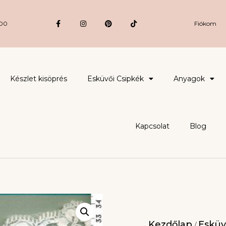
:00
Fiókom
Készlet kisöprés
Esküvői Csipkék
Anyagok
Kapcsolat
Blog
Kezdőlap
Esküv
/