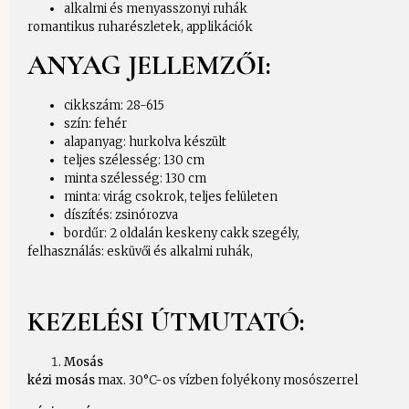
alkalmi és menyasszonyi ruhák
romantikus ruharészletek, applikációk
ANYAG JELLEMZŐI:
cikkszám: 28-615
szín: fehér
alapanyag: hurkolva készült
teljes szélesség: 130 cm
minta szélesség: 130 cm
minta: virág csokrok, teljes felületen
díszítés: zsinórozva
bordűr: 2 oldalán keskeny cakk szegély,
felhasználás: esküvői és alkalmi ruhák,
KEZELÉSI ÚTMUTATÓ:
Mosás
kézi mosás
max. 30°C-os vízben folyékony mosószerrel