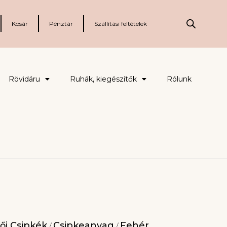
Kosár
Pénztár
Szállítási feltételek
Rövidáru
Ruhák, kiegészítők
Rólunk
ői Csipkék
Csipkeanyag
Fehér
/
/