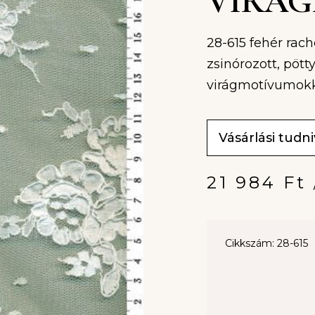
VIRÁ
28-615 fehér rach
zsinórozott, pöt
virágmotívumokka
Vásárlási tudn
21 984
Ft
Cikkszám: 28-615