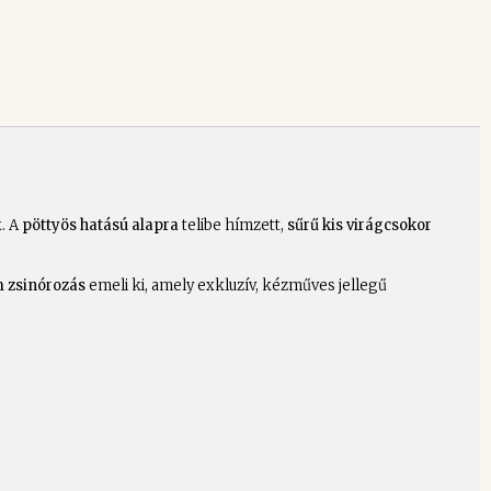
. A
pöttyös hatású alapra
telibe hímzett,
sűrű kis virágcsokor
 zsinórozás
emeli ki, amely exkluzív, kézműves jellegű
.