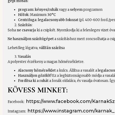
gépi mosás:
program: kényes/ruhák
vagy a
selyem
programon
Hőfok:
Maximum
30°C
Centrifuga:
legalacsonyabb fokozat
(pl. 400-600 ford./per
Szárítás:
Soha
ne csavarja
ki a csipkét. Nyomkodja ki a felesleges vizet ó
Ne használjon szárítógépet
a szárításhoz mert roncsolhatja a csi
Lehetőleg lógatva,
vállfán száríts
a
Vasalás
A polyester érzékeny a magas hőmérsékletre.
Alacsony hőmérséklet
a kulcs. Állítsa a vasalót a
legalacso
Használjon gőzölőt!
Ez a legbiztonságosabb módja a vasalá
Fordítsa ki a ruhát
a fonák oldalára, és vasalja óvatosan. Í
KÖVESS MINKET:
https://www.facebook.com/KarnakS
Facebook:
https://www.instagram.com/karnak_k
Instagram: