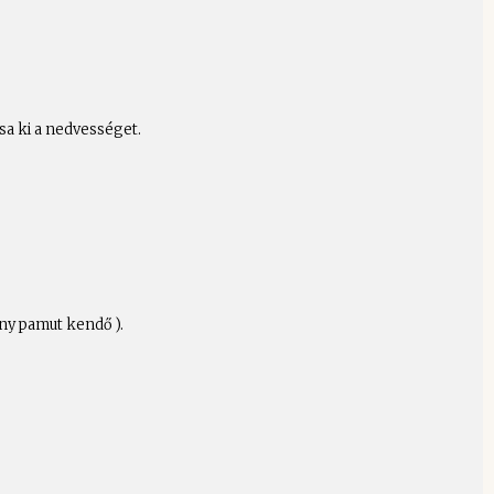
sa ki a nedvességet.
ny pamut kendő ).