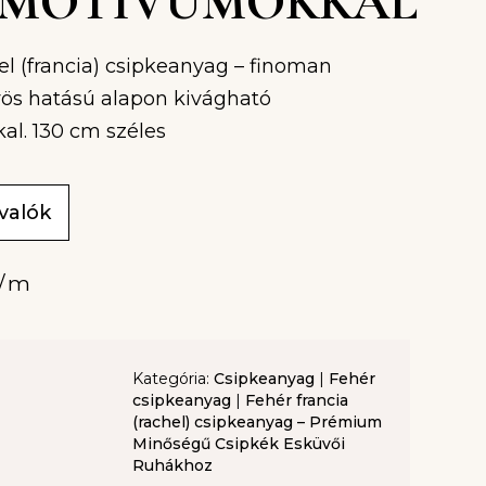
GMOTÍVUMOKKAL
el (francia) csipkeanyag – finoman
työs hatású alapon kivágható
l. 130 cm széles
ivalók
/m
Kategória:
Csipkeanyag
|
Fehér
csipkeanyag
|
Fehér francia
(rachel) csipkeanyag – Prémium
Minőségű Csipkék Esküvői
Ruhákhoz