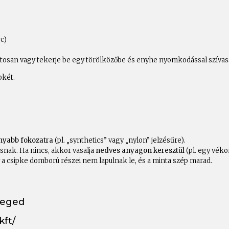
c)
vatosan vagy tekerje be egy törölközőbe és enyhe nyomkodással szívas
pkét.
nyabb fokozatra
(pl. „synthetics” vagy „nylon” jelzésűre).
snak. Ha nincs, akkor vasalja
nedves anyagon keresztül
(pl. egy véko
gy a csipke domború részei nem lapulnak le, és a minta szép marad.
zeged
ft/