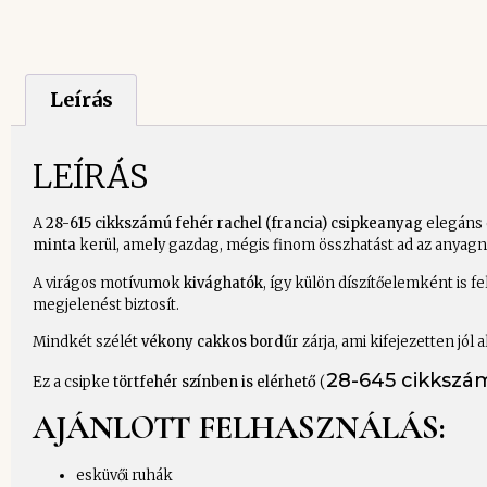
Leírás
LEÍRÁS
A
28-615 cikkszámú fehér rachel (francia) csipkeanyag
elegáns 
minta
kerül, amely gazdag, mégis finom összhatást ad az anyagn
A virágos motívumok
kivághatók
, így külön díszítőelemként is 
megjelenést biztosít.
Mindkét szélét
vékony cakkos bordűr
zárja, ami kifejezetten jól
28-645 cikkszá
Ez a csipke
törtfehér színben is elérhető
(
AJÁNLOTT FELHASZNÁLÁS:
esküvői ruhák