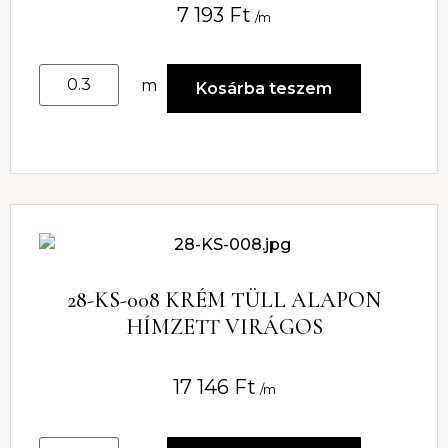
7 193
Ft
/m
m
Kosárba teszem
28-KS-008 KRÉM TÜLL ALAPON
HÍMZETT VIRÁGOS
17 146
Ft
/m