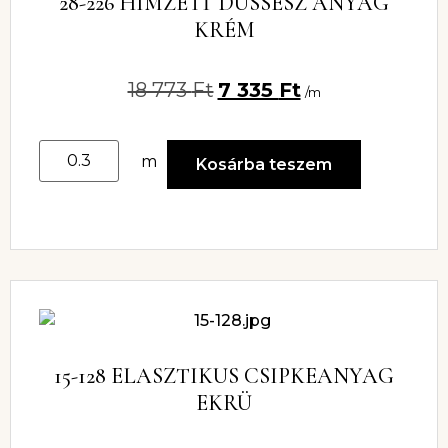
28-226 HÍMZETT DÜSSESZ ANYAG
KRÉM
18 773
Ft
7 335
Ft
/m
m
Kosárba teszem
15-128 ELASZTIKUS CSIPKEANYAG
EKRÜ