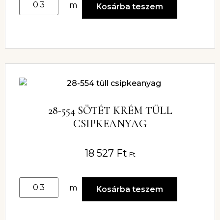
m
Kosárba teszem
28-554 SÖTÉT KRÉM TÜLL
CSIPKEANYAG
18 527
Ft
Ft
m
Kosárba teszem