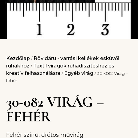
Kezdőlap
Rövidáru - varrási kellékek esküvői
/
ruhákhoz
Textil virágok ruhadíszítéshez és
/
kreatív felhasználásra
Egyéb virág
/
/ 30-082 Virág –
fehér
30-082 VIRÁG –
FEHÉR
Fehér színű, drótos művirág.