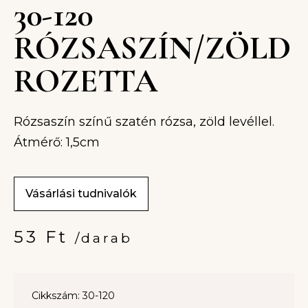
30-120
RÓZSASZÍN/ZÖLD
ROZETTA
Rózsaszín színű szatén rózsa, zöld levéllel.
Átmérő: 1,5cm
Vásárlási tudnivalók
53
Ft
/darab
Cikkszám: 30-120