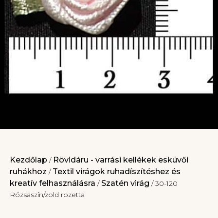
Kezdőlap
Rövidáru - varrási kellékek esküvői
/
ruhákhoz
Textil virágok ruhadíszítéshez és
/
kreatív felhasználásra
Szatén virág
/
/ 30-120
Rózsaszín/zöld rozetta