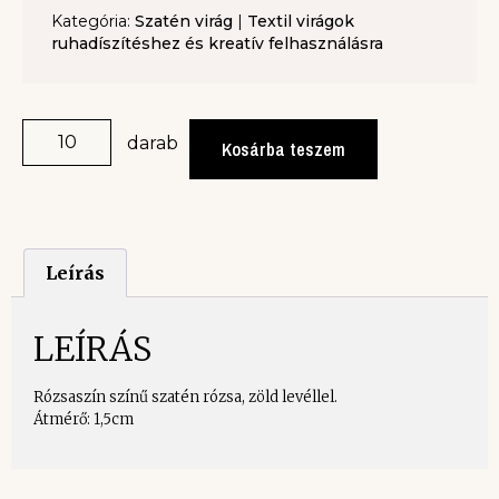
Kategória:
Szatén virág
|
Textil virágok
ruhadíszítéshez és kreatív felhasználásra
darab
Kosárba teszem
Leírás
LEÍRÁS
Rózsaszín színű szatén rózsa, zöld levéllel.
Átmérő: 1,5cm