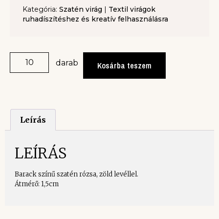
Kategória:
Szatén virág
|
Textil virágok
ruhadíszítéshez és kreatív felhasználásra
darab
Kosárba teszem
Leírás
LEÍRÁS
Barack színű szatén rózsa, zöld levéllel.
Átmérő: 1,5cm