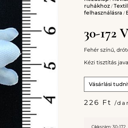
ruhákhoz
Texti
/
felhasználásra
/
30-172
Fehér színű, dró
Kézi tisztítás java
Vásárlási tudn
226
Ft
/da
Cikkszám: 30-172