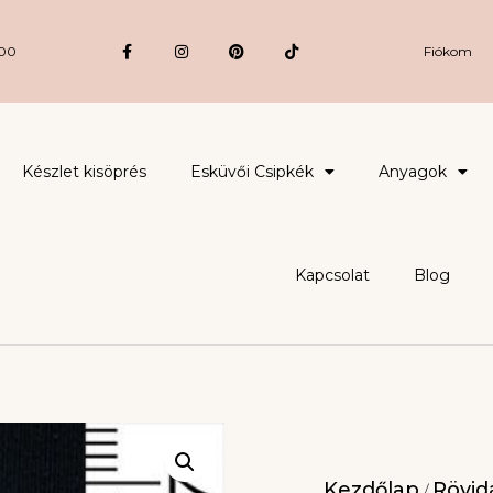
:00
Fiókom
Készlet kisöprés
Esküvői Csipkék
Anyagok
Kapcsolat
Blog
Kezdőlap
Rövidá
/