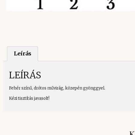
Leírás
LEÍRÁS
Fehér színű, drótos művirág, közepén gyönggyel.
Kézi tisztítás javasolt!
K