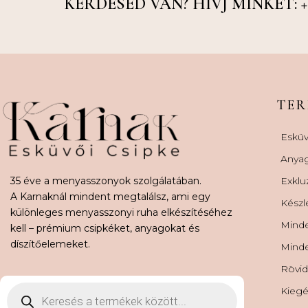
KÉRDÉSED VAN? HÍVJ MINKET: +36
TE
Esküv
Anya
35 éve a menyasszonyok szolgálatában.
Exklu
A Karnaknál mindent megtalálsz, ami egy
Készl
különleges menyasszonyi ruha elkészítéséhez
Minde
kell – prémium csipkéket, anyagokat és
díszítőelemeket.
Minde
Rövid
Kiegé