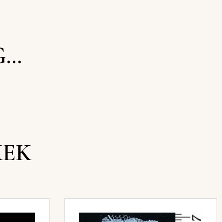
G…
KEK