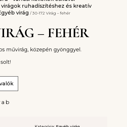
l virágok ruhadíszítéshez és kreatív
Egyéb virág
/ 30-172 Virág – fehér
 VIRÁG – FEHÉR
tos művirág, közepén gyönggyel.
solt!
ivalók
rab
Kategória:
Egyéb virág