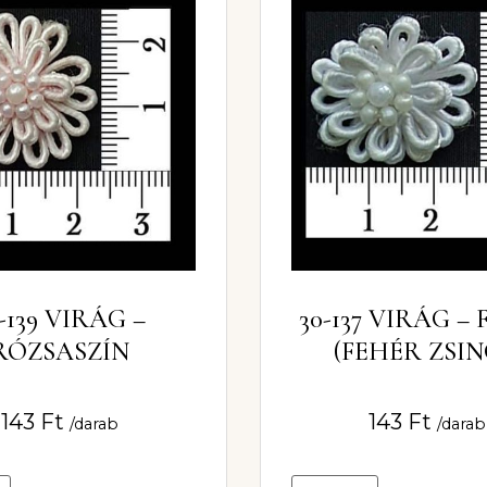
-139 VIRÁG –
30-137 VIRÁG –
RÓZSASZÍN
(FEHÉR ZSI
VIRÁG 4526
143
Ft
143
Ft
/darab
/darab