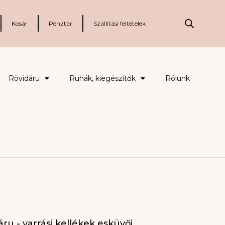
Kosár
Pénztár
Szállítási feltételek
Rövidáru
Ruhák, kiegészítők
Rólunk
ru - varrási kellékek esküvői