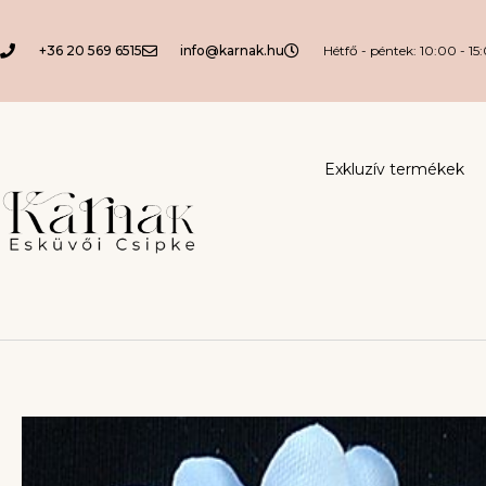
+36 20 569 6515
info@karnak.hu
Hétfő - péntek: 10:00 - 15
Exkluzív termékek