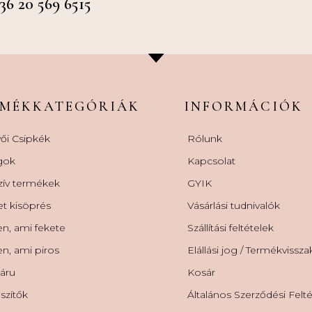
 20 569 6515
RMÉKKATEGÓRIÁK
INFORMÁCIÓK
ői Csipkék
Rólunk
gok
Kapcsolat
zív termékek
GYIK
et kisöprés
Vásárlási tudnivalók
n, ami fekete
Szállítási feltételek
n, ami piros
Elállási jog / Termékvissz
áru
Kosár
szítők
Általános Szerződési Felt