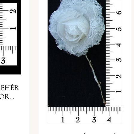
 FEHÉR
NÓR
)