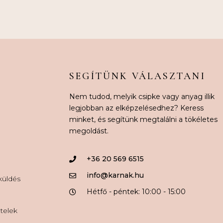
SEGÍTÜNK VÁLASZTANI
Nem tudod, melyik csipke vagy anyag illik
legjobban az elképzelésedhez? Keress
minket, és segítünk megtalálni a tökéletes
megoldást.
+36 20 569 6515
info@karnak.hu
aküldés
Hétfő - péntek: 10:00 - 15:00
ételek