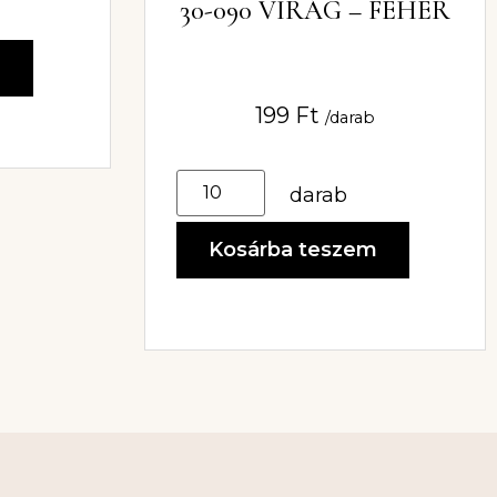
30-090 VIRÁG – FEHÉR
m
199
Ft
/darab
darab
Kosárba teszem