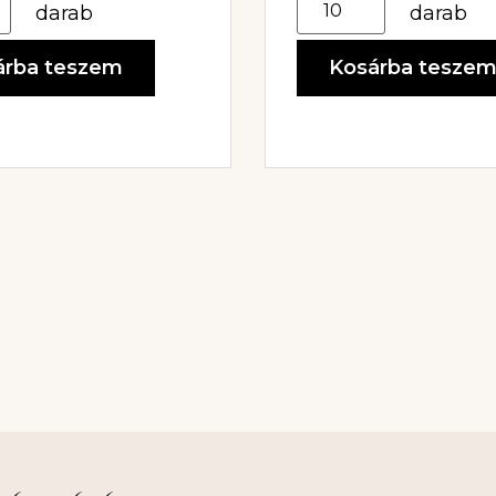
darab
darab
árba teszem
Kosárba tesze