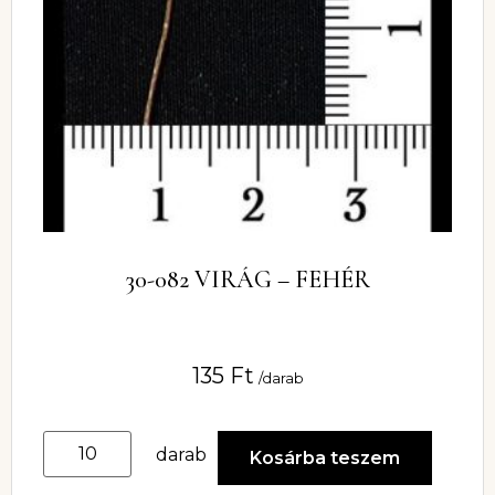
30-082 VIRÁG – FEHÉR
135
Ft
/darab
darab
Kosárba teszem