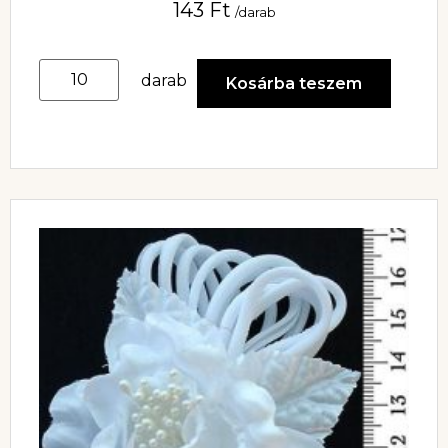
143
Ft
/darab
darab
Kosárba teszem