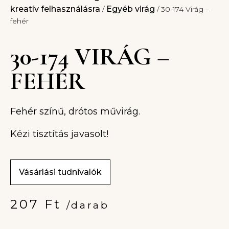
kreatív felhasználásra
Egyéb virág
/
/ 30-174 Virág –
fehér
30-174 VIRÁG –
FEHÉR
Fehér színű, drótos művirág.
Kézi tisztítás javasolt!
Vásárlási tudnivalók
207
Ft
/darab