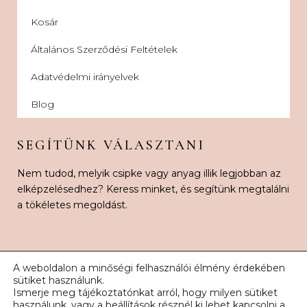
Kosár
Általános Szerződési Feltételek
Adatvédelmi irányelvek
Blog
SEGÍTÜNK VÁLASZTANI
Nem tudod, melyik csipke vagy anyag illik legjobban az
elképzelésedhez? Keress minket, és segítünk megtalálni
a tökéletes megoldást.
A weboldalon a minőségi felhasználói élmény érdekében
sütiket használunk.
Ismerje meg tájékoztatónkat arról, hogy milyen sütiket
© 2026 Karnak Esküvői Csipke. Minden jog fenntartva.
használunk, vagy a
beállítások
résznél ki lehet kapcsolni a