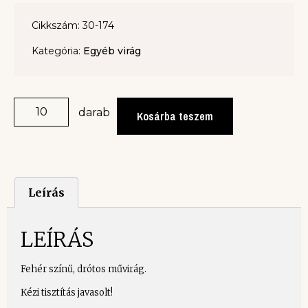
Cikkszám: 30-174
Kategória:
Egyéb virág
darab
Kosárba teszem
Leírás
LEÍRÁS
Fehér színű, drótos művirág.
Kézi tisztítás javasolt!