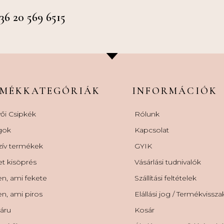
 20 569 6515
RMÉKKATEGÓRIÁK
INFORMÁCIÓK
ői Csipkék
Rólunk
gok
Kapcsolat
zív termékek
GYIK
et kisöprés
Vásárlási tudnivalók
n, ami fekete
Szállítási feltételek
n, ami piros
Elállási jog / Termékvissz
áru
Kosár