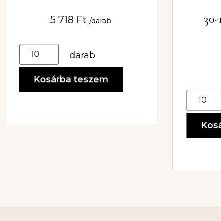
30
5 718
Ft
/darab
darab
Kosárba teszem
Kos