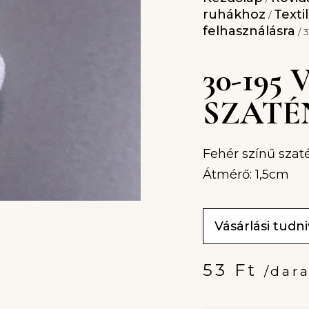
ruhákhoz
Texti
/
felhasználásra
/ 
30-195
SZATÉ
Fehér színű szatén
Átmérő: 1,5cm
Vásárlási tudn
53
Ft
/dar