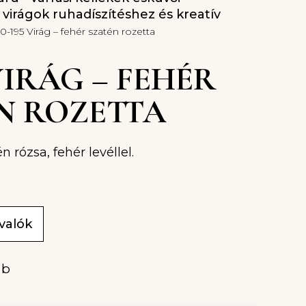
l virágok ruhadíszítéshez és kreatív
30-195 Virág – fehér szatén rozetta
 VIRÁG – FEHÉR
N ROZETTA
 rózsa, fehér levéllel.
ivalók
ab