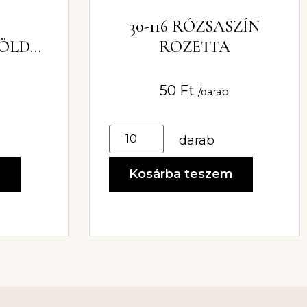
30-116 RÓZSASZÍN
ZÖLD
ROZETTA
50
Ft
/darab
darab
m
Kosárba teszem