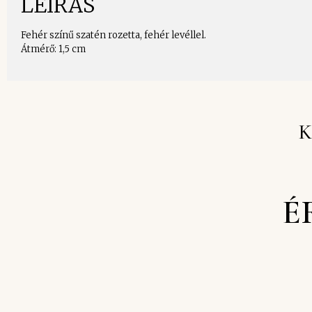
LEÍRÁS
Fehér színű szatén rozetta, fehér levéllel.
Átmérő: 1,5 cm
K
É