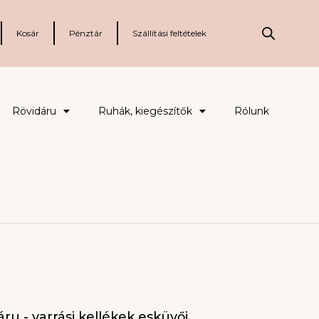
Kosár
Pénztár
Szállítási feltételek
Rövidáru
Ruhák, kiegészítők
Rólunk
ru - varrási kellékek esküvői