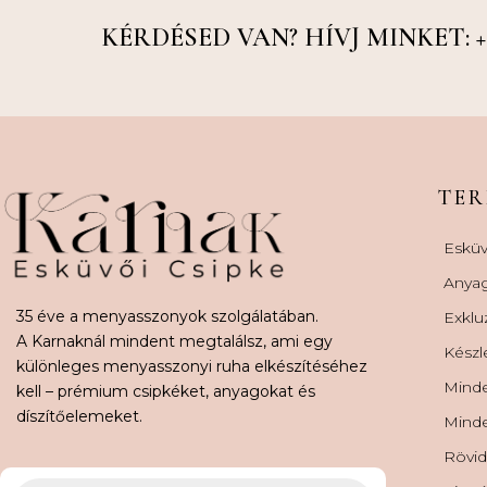
KÉRDÉSED VAN? HÍVJ MINKET: +36
TE
Esküv
Anya
35 éve a menyasszonyok szolgálatában.
Exklu
A Karnaknál mindent megtalálsz, ami egy
Készl
különleges menyasszonyi ruha elkészítéséhez
Minde
kell – prémium csipkéket, anyagokat és
díszítőelemeket.
Minde
Rövid