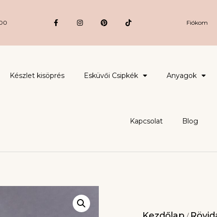
:00
Fiókom
Készlet kisöprés
Esküvői Csipkék
Anyagok
Kapcsolat
Blog
Kezdőlap
Rövidá
/