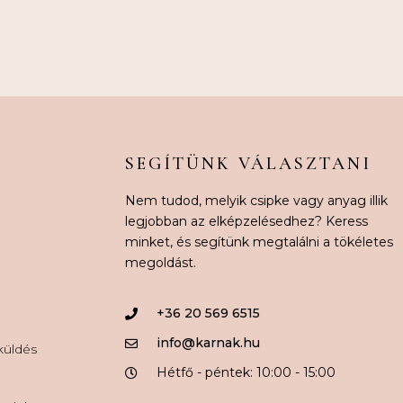
SEGÍTÜNK VÁLASZTANI
Nem tudod, melyik csipke vagy anyag illik
legjobban az elképzelésedhez? Keress
minket, és segítünk megtalálni a tökéletes
megoldást.
+36 20 569 6515
info@karnak.hu
aküldés
Hétfő - péntek: 10:00 - 15:00