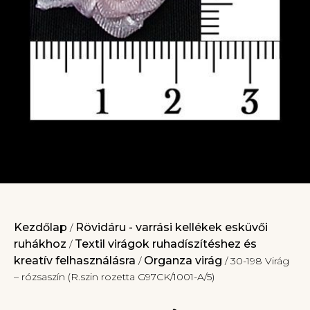
Kezdőlap
Rövidáru - varrási kellékek esküvői
/
ruhákhoz
Textil virágok ruhadíszítéshez és
/
kreatív felhasználásra
Organza virág
/
/ 30-198 Virág
– rózsaszín (R.szin rozetta G97CK/1001-A/5)