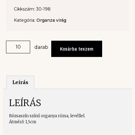
Cikkszám: 30-198
Kategória:
Organza virág
darab
Kosárba teszem
Leírás
LEÍRÁS
Rózsaszín színű organya rózsa, levéllel.
Átmérő: 1,5cm