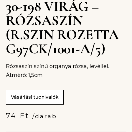
30-198 VIRÁG –
RÓZSASZÍN
(R.SZIN ROZETTA
G97CK/1001-A/5)
Rózsaszín színű organya rózsa, levéllel.
Átmérő: 1,5cm
Vásárlási tudnivalók
74
Ft
/darab