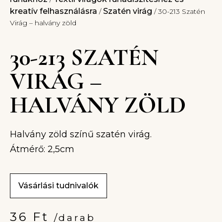
kreatív felhasználásra
Szatén virág
/
/ 30-213 Szatén
Virág – halvány zöld
30-213 SZATÉN
VIRÁG –
HALVÁNY ZÖLD
Halvány zöld színű szatén virág.
Átmérő: 2,5cm
Vásárlási tudnivalók
36
Ft
/darab