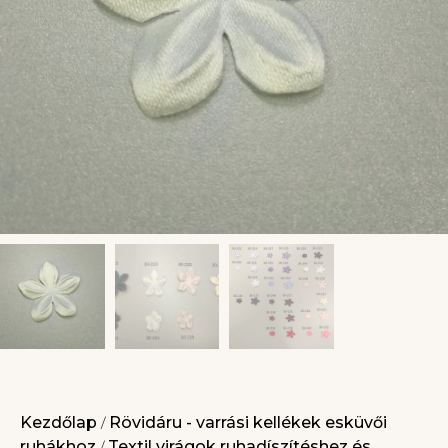
Kezdőlap
Rövidáru - varrási kellékek esküvői
/
ruhákhoz
Textil virágok ruhadíszítéshez és
/