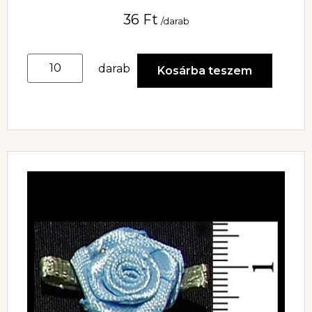
36
Ft
/darab
darab
Kosárba teszem