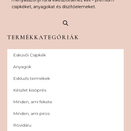
menyasszonyi ruha elkészítéséhez kell – prémium
csipkéket, anyagokat és díszítőelemeket.
TERMÉKKATEGÓRIÁK
Esküvői Csipkék
Anyagok
Exkluzív termékek
Készlet kisöprés
Minden, ami fekete
Minden, ami piros
Rövidáru