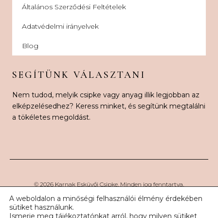
Általános Szerződési Feltételek
Adatvédelmi irányelvek
Blog
SEGÍTÜNK VÁLASZTANI
Nem tudod, melyik csipke vagy anyag illik legjobban az
elképzelésedhez? Keress minket, és segítünk megtalálni
a tökéletes megoldást.
© 2026 Karnak Esküvői Csipke. Minden jog fenntartva.
A weboldalon a minőségi felhasználói élmény érdekében
sütiket használunk.
Ismerje meg tájékoztatónkat arról, hogy milyen sütiket