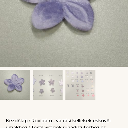
Kezdőlap
Rövidáru - varrási kellékek esküvői
/
ruhákhoz
Textil virágok ruhadíszítéshez és
/