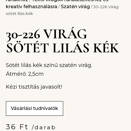
kreatív felhasználásra
Szatén virág
/
/ 30-226 Virág
sötét lilás kék
30-226 VIRÁG
SÖTÉT LILÁS KÉK
Sötét lilás kék színű szatén virág.
Átmérő: 2,5cm
Kézi tisztítás javasolt!
Vásárlási tudnivalók
36
Ft
/darab