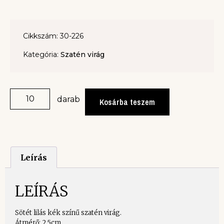
Cikkszám: 30-226
Kategória:
Szatén virág
darab
Kosárba teszem
Leírás
LEÍRÁS
Sötét lilás kék színű szatén virág.
Átmérő: 2,5cm