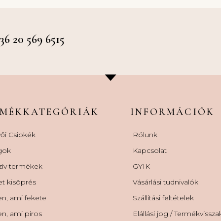
 20 569 6515
RMÉKKATEGÓRIÁK
INFORMÁCIÓK
ői Csipkék
Rólunk
gok
Kapcsolat
zív termékek
GYIK
et kisöprés
Vásárlási tudnivalók
n, ami fekete
Szállítási feltételek
n, ami piros
Elállási jog / Termékvissz