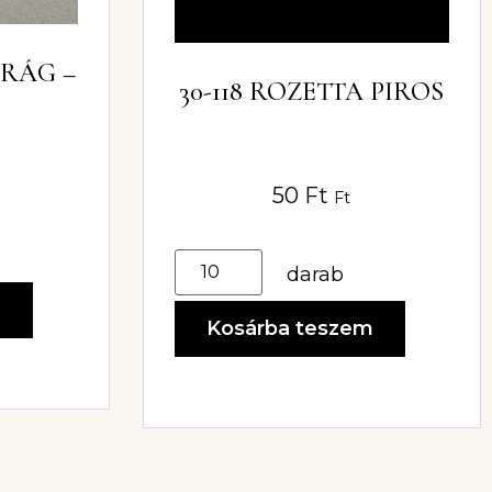
IRÁG –
30-118 ROZETTA PIROS
50
Ft
Ft
darab
m
Kosárba teszem