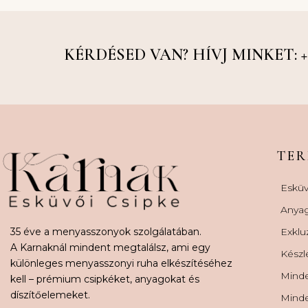
KÉRDÉSED VAN? HÍVJ MINKET: +36
TE
Esküv
Anya
35 éve a menyasszonyok szolgálatában.
Exklu
A Karnaknál mindent megtalálsz, ami egy
Készl
különleges menyasszonyi ruha elkészítéséhez
Minde
kell – prémium csipkéket, anyagokat és
díszítőelemeket.
Minde