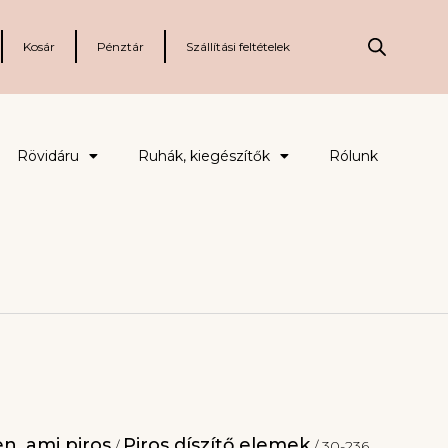
Kosár
Pénztár
Szállítási feltételek
Rövidáru
Ruhák, kiegészítők
Rólunk
n, ami piros
Piros díszítő elemek
/
/ 30-236