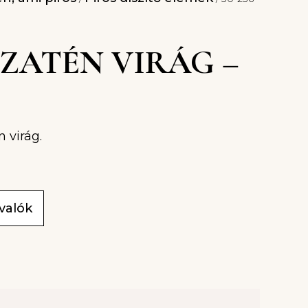
 SZATÉN VIRÁG –
n virág.
ivalók