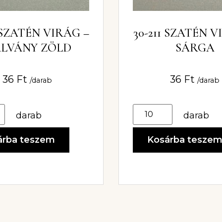
3 SZATÉN VIRÁG –
30-211 SZATÉN V
LVÁNY ZÖLD
SÁRGA
36
Ft
36
Ft
/darab
/darab
darab
darab
árba teszem
Kosárba tesze