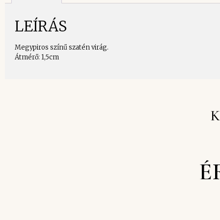
LEÍRÁS
Megypiros színű szatén virág.
Átmérő: 1,5cm
K
É