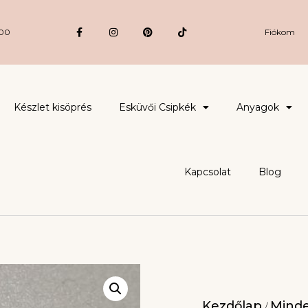
:00
Fiókom
Készlet kisöprés
Esküvői Csipkék
Anyagok
Kapcsolat
Blog
Kezdőlap
Minde
/