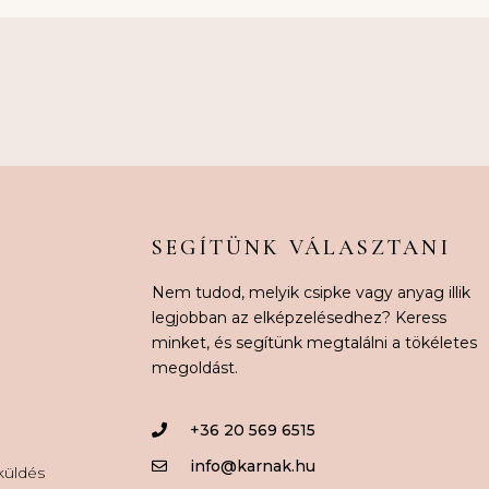
SEGÍTÜNK VÁLASZTANI
Nem tudod, melyik csipke vagy anyag illik
legjobban az elképzelésedhez? Keress
minket, és segítünk megtalálni a tökéletes
megoldást.
+36 20 569 6515
info@karnak.hu
aküldés