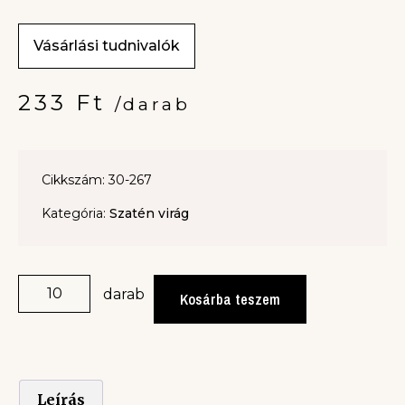
Vásárlási tudnivalók
233
Ft
/darab
Cikkszám: 30-267
Kategória:
Szatén virág
darab
Kosárba teszem
Leírás