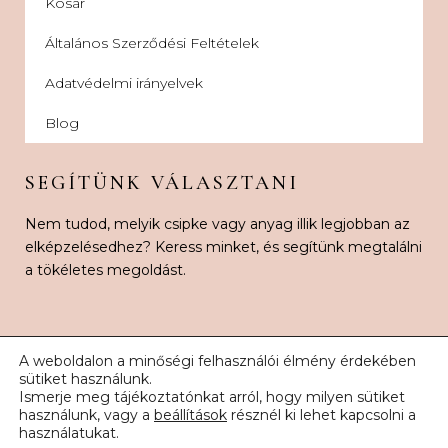
Kosár
Általános Szerződési Feltételek
Adatvédelmi irányelvek
Blog
SEGÍTÜNK VÁLASZTANI
Nem tudod, melyik csipke vagy anyag illik legjobban az
elképzelésedhez? Keress minket, és segítünk megtalálni
a tökéletes megoldást.
A weboldalon a minőségi felhasználói élmény érdekében
sütiket használunk.
Ismerje meg tájékoztatónkat arról, hogy milyen sütiket
© 2026 Karnak Esküvői Csipke. Minden jog fenntartva.
használunk, vagy a
beállítások
résznél ki lehet kapcsolni a
használatukat.