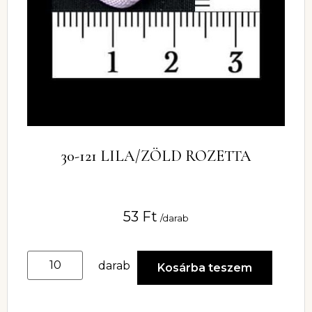
30-121 LILA/ZÖLD ROZETTA
53
Ft
/darab
darab
Kosárba teszem