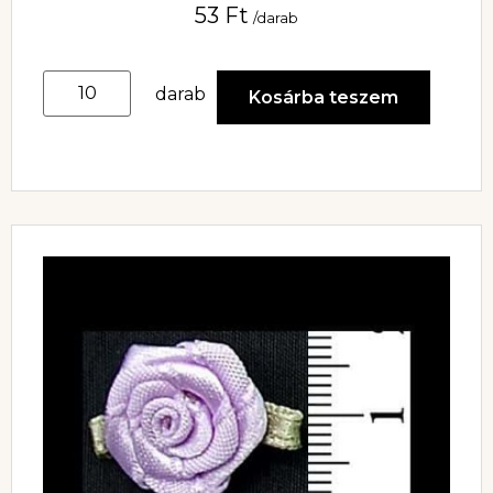
53
Ft
/darab
darab
Kosárba teszem