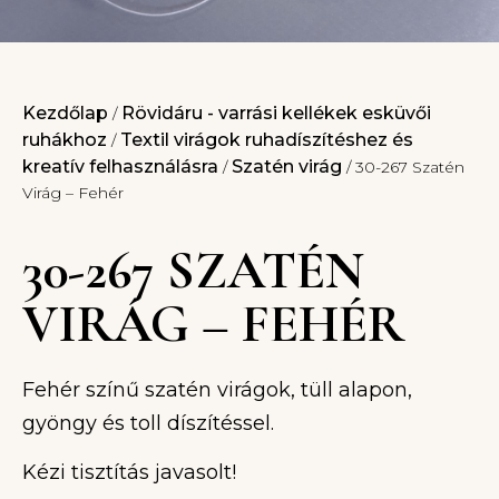
Kezdőlap
Rövidáru - varrási kellékek esküvői
/
ruhákhoz
Textil virágok ruhadíszítéshez és
/
kreatív felhasználásra
Szatén virág
/
/ 30-267 Szatén
Virág – Fehér
30-267 SZATÉN
VIRÁG – FEHÉR
Fehér színű szatén virágok, tüll alapon,
gyöngy és toll díszítéssel.
Kézi tisztítás javasolt!