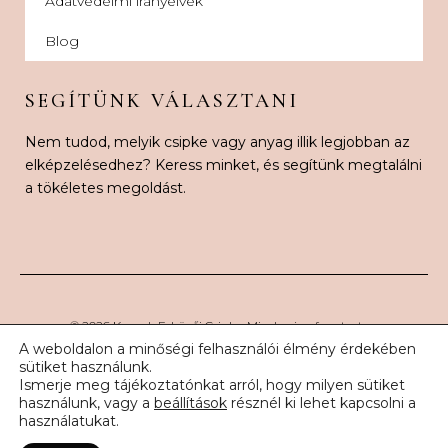
Adatvédelmi irányelvek
Blog
SEGÍTÜNK VÁLASZTANI
Nem tudod, melyik csipke vagy anyag illik legjobban az
elképzelésedhez? Keress minket, és segítünk megtalálni
a tökéletes megoldást.
© 2026 Karnak Esküvői Csipke. Minden jog fenntartva.
A weboldalon a minőségi felhasználói élmény érdekében
sütiket használunk.
Ismerje meg tájékoztatónkat arról, hogy milyen sütiket
használunk, vagy a
beállítások
résznél ki lehet kapcsolni a
használatukat.