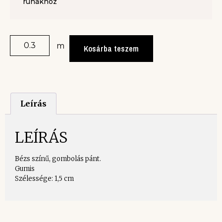
ruhákhoz
m
Kosárba teszem
Leírás
LEÍRÁS
Bézs színű, gombolás pánt.
Gumis
Szélessége: 1,5 cm