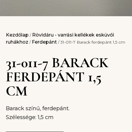
Kezdőlap
Rövidáru - varrási kellékek esküvői
/
ruhákhoz
Ferdepánt
/
/ 31-011-7 Barack ferdepánt 1,5 cm
31-011-7 BARACK
FERDEPÁNT 1,5
CM
Barack színű, ferdepánt.
Szélessége: 1,5 cm