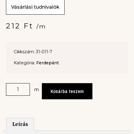
Vásárlási tudnivalók
212
Ft
/m
Cikkszám: 31-011-7
Kategória:
Ferdepánt
m
Kosárba teszem
Leírás