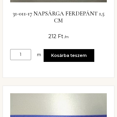
31-011-17 NAPSÁRGA FERDEPÁNT 1,5
CM
212
Ft
/m
m
Kosárba teszem