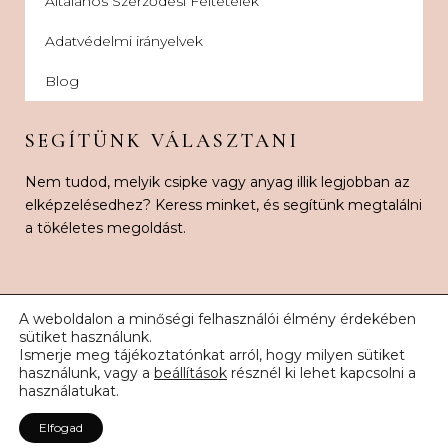
Általános Szerződési Feltételek
Adatvédelmi irányelvek
Blog
SEGÍTÜNK VÁLASZTANI
Nem tudod, melyik csipke vagy anyag illik legjobban az
elképzelésedhez? Keress minket, és segítünk megtalálni
a tökéletes megoldást.
A weboldalon a minőségi felhasználói élmény érdekében
sütiket használunk.
Ismerje meg tájékoztatónkat arról, hogy milyen sütiket
© 2026 Karnak Esküvői Csipke. Minden jog fenntartva.
használunk, vagy a
beállítások
résznél ki lehet kapcsolni a
használatukat.
Elfogad