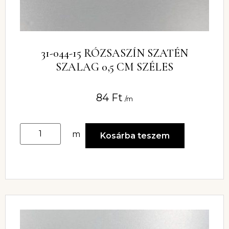
31-044-15 RÓZSASZÍN SZATÉN
SZALAG 0,5 CM SZÉLES
84
Ft
/m
m
Kosárba teszem