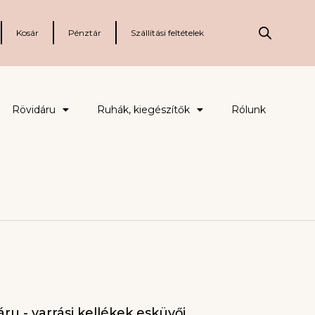
Kosár
Pénztár
Szállítási feltételek
Rövidáru
Ruhák, kiegészítők
Rólunk
ru - varrási kellékek esküvői