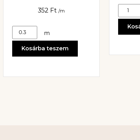
352
Ft
/m
Kos
m
Kosárba teszem