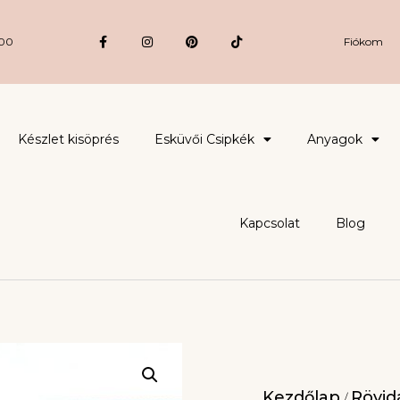
:00
Fiókom
Készlet kisöprés
Esküvői Csipkék
Anyagok
Kapcsolat
Blog
Kezdőlap
Rövidá
/