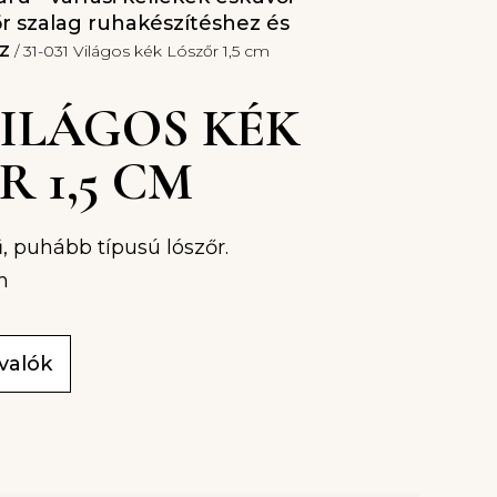
r szalag ruhakészítéshez és
z
/ 31-031 Világos kék Lószőr 1,5 cm
 VILÁGOS KÉK
 1,5 CM
, puhább típusú lószőr.
m
ivalók