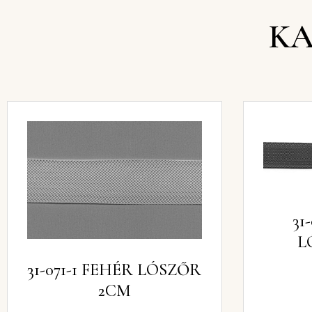
KA
31
L
31-071-1 FEHÉR LÓSZŐR
2CM