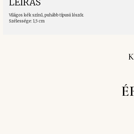
LEÍRÁS
Világos kék színű, puhább típusú lószőr.
Szélessége: 1,5 cm
K
É