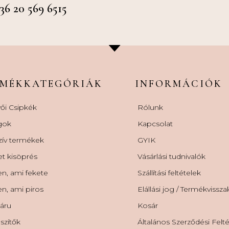
 20 569 6515
RMÉKKATEGÓRIÁK
INFORMÁCIÓK
ői Csipkék
Rólunk
gok
Kapcsolat
zív termékek
GYIK
et kisöprés
Vásárlási tudnivalók
n, ami fekete
Szállítási feltételek
n, ami piros
Elállási jog / Termékvissz
áru
Kosár
szítők
Általános Szerződési Felt