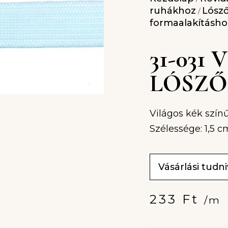
ruhákhoz
Lósző
/
formaalakításho
31-031
LÓSZŐR
Világos kék színű
Szélessége: 1,5 c
Vásárlási tudn
233
Ft
/m