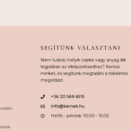
SEGÍTÜNK VÁLASZTANI
Nem tudod, melyik csipke vagy anyag illik
legjobban az elképzelésedhez? Keress
minket, és segítünk megtalálni a tökéletes
megoldást.
+36 20 569 6515
info@karnak.hu
aküldés
Hétfő - péntek: 10:00 - 15:00
ételek