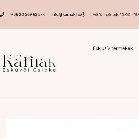
+36 20 569 6515
info@karnak.hu
Hétfő - péntek: 10:00 - 15
Exkluzív termékek