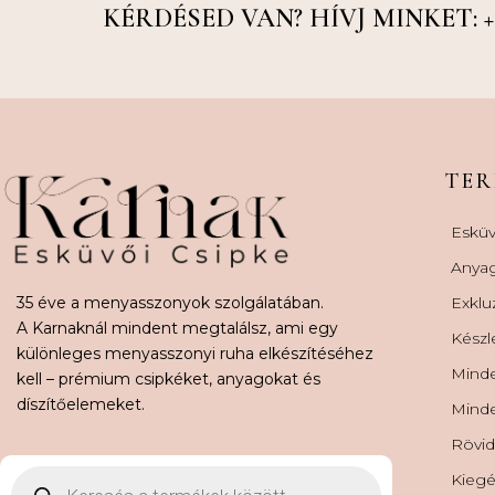
KÉRDÉSED VAN? HÍVJ MINKET: +36
TE
Esküv
Anya
35 éve a menyasszonyok szolgálatában.
Exklu
A Karnaknál mindent megtalálsz, ami egy
Készl
különleges menyasszonyi ruha elkészítéséhez
Minde
kell – prémium csipkéket, anyagokat és
díszítőelemeket.
Minde
Rövid
Kiegé