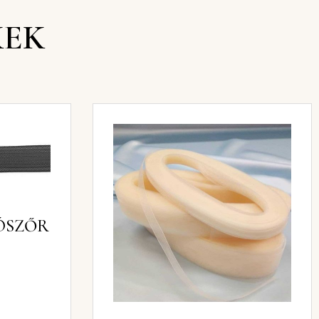
KEK
LÓSZŐR