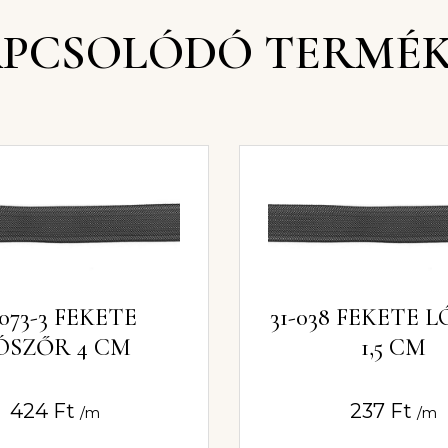
PCSOLÓDÓ TERMÉ
-073-3 FEKETE
31-038 FEKETE 
ÓSZŐR 4 CM
1,5 CM
424
Ft
237
Ft
/m
/m