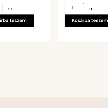
m
m
árba teszem
Kosárba tesze