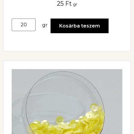
25
Ft
gr
gr
Kosárba teszem