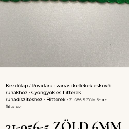
Kezdőlap
Rövidáru - varrási kellékek esküvői
/
ruhákhoz
Gyöngyök és flitterek
/
ruhadíszítéshez
Flitterek
/
/ 31-056-5 Zöld 6mm
flittersor
31-056-5 ZÖLD 6MM