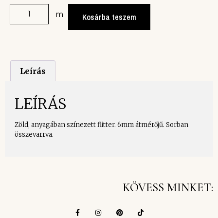
m
Kosárba teszem
Leírás
LEÍRÁS
Zöld, anyagában színezett flitter. 6mm átmérőjű. Sorban
összevarrva.
KÖVESS MINKET: