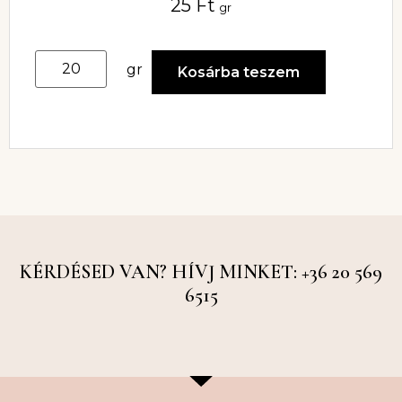
25
Ft
gr
gr
Kosárba teszem
KÉRDÉSED VAN? HÍVJ MINKET: +36 20 569
6515