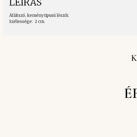
LEÍRÁS
Átlátszó, kemény tipusú lószőr.
Szélessége: 2 cm.
K
É