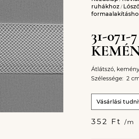
ruhákhoz
Lósző
/
formaalakításho
31-071
KEMÉN
Átlátszó, kemény 
Szélessége: 2 cm
Vásárlási tudn
352
Ft
/m