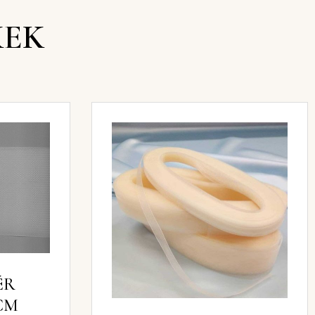
KEK
HÉR
CM