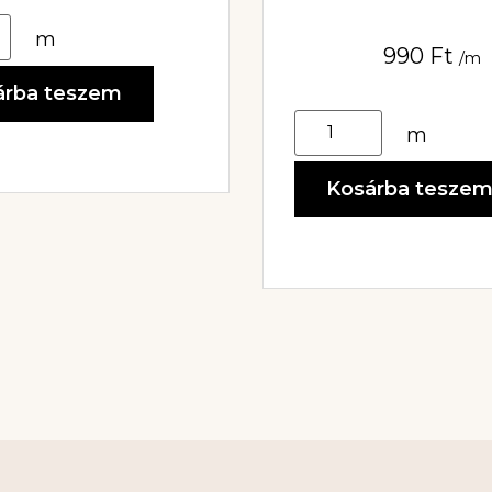
m
990
Ft
/m
árba teszem
m
Kosárba tesze