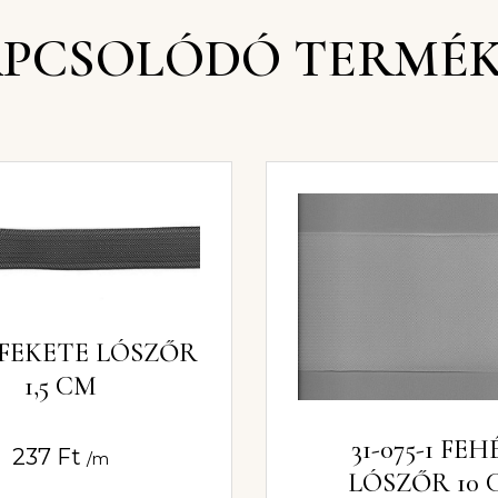
PCSOLÓDÓ TERMÉ
8 FEKETE LÓSZŐR
1,5 CM
31-075-1 FE
237
Ft
/m
LÓSZŐR 10 