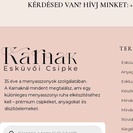
KÉRDÉSED VAN? HÍVJ MINKET: +36
TE
Esküv
Anya
35 éve a menyasszonyok szolgálatában.
Exklu
A Karnaknál mindent megtalálsz, ami egy
Készl
különleges menyasszonyi ruha elkészítéséhez
Minde
kell – prémium csipkéket, anyagokat és
díszítőelemeket.
Minde
Rövid
Kiegé