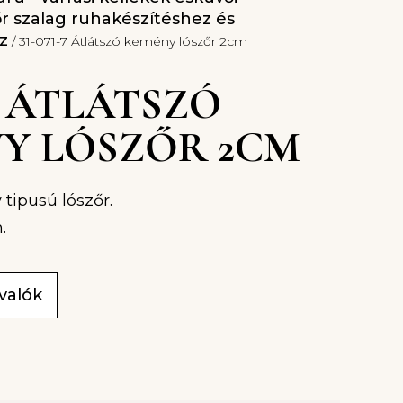
r szalag ruhakészítéshez és
z
/ 31-071-7 Átlátszó kemény lószőr 2cm
-7 ÁTLÁTSZÓ
Y LÓSZŐR 2CM
tipusú lószőr.
.
ivalók