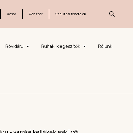
Kosár
Pénztár
Szállítási feltételek
Rövidáru
Ruhák, kiegészítők
Rólunk
ru - varrási kellékek esküvői