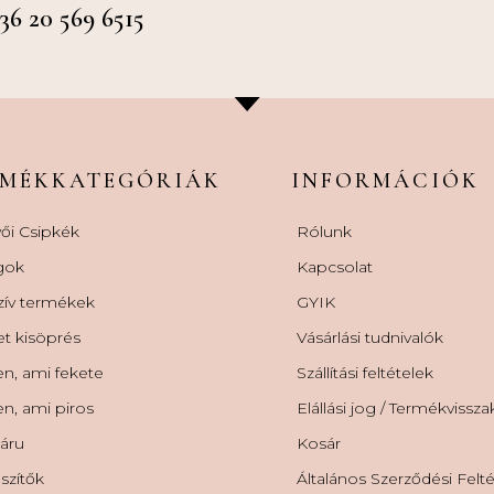
 20 569 6515
RMÉKKATEGÓRIÁK
INFORMÁCIÓK
ői Csipkék
Rólunk
gok
Kapcsolat
zív termékek
GYIK
et kisöprés
Vásárlási tudnivalók
n, ami fekete
Szállítási feltételek
n, ami piros
Elállási jog / Termékvissz
áru
Kosár
szítők
Általános Szerződési Felt