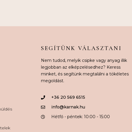
SEGÍTÜNK VÁLASZTANI
Nem tudod, melyik csipke vagy anyag illik
legjobban az elképzelésedhez? Keress
minket, és segítünk megtalálni a tökéletes
megoldást.
+36 20 569 6515
info@karnak.hu
aküldés
Hétfő - péntek: 10:00 - 15:00
ételek