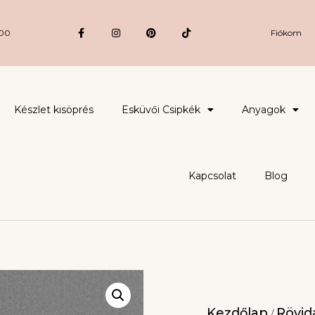
:00
Fiókom
Készlet kisöprés
Esküvői Csipkék
Anyagok
Kapcsolat
Blog
Kezdőlap
Rövidá
/