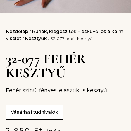
Kezdőlap
Ruhák, kiegészítők – esküvői és alkalmi
/
viselet
Kesztyűk
/
/ 32-077 fehér kesztyű
32-077 FEHÉR
KESZTYŰ
Fehér színű, fényes, elasztikus kesztyű.
Vásárlási tudnivalók
2 950
Ft
/pár