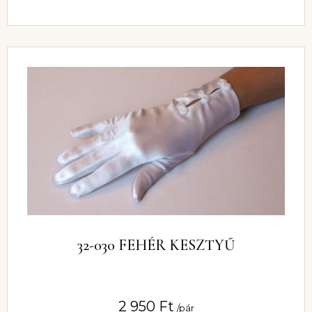
32-030 FEHÉR KESZTYŰ
2 950
Ft
/pár