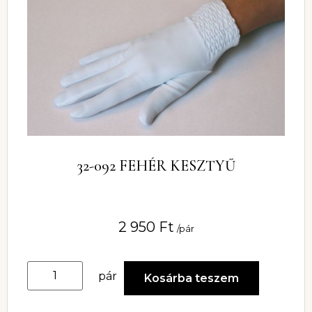
32-092 FEHÉR KESZTYŰ
2 950
Ft
/pár
pár
Kosárba teszem