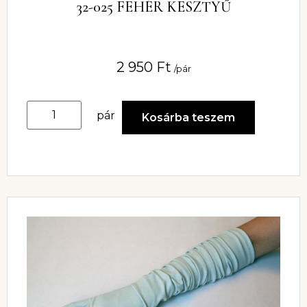
32-025 FEHÉR KESZTYŰ
2 950
Ft
/pár
pár
Kosárba teszem