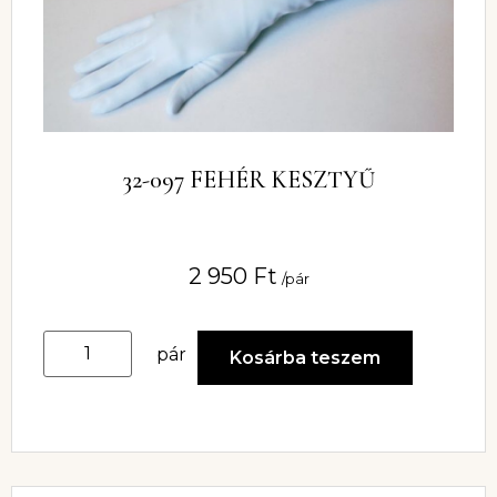
32-097 FEHÉR KESZTYŰ
2 950
Ft
/pár
pár
Kosárba teszem