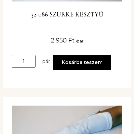
32-086 SZÜRKE KESZTYŰ
2 950
Ft
/pár
pár
Kosárba teszem