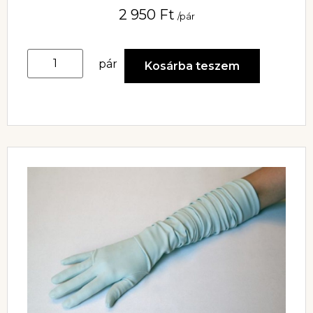
2 950
Ft
/pár
pár
Kosárba teszem