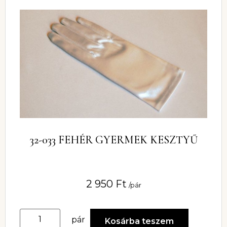
32-033 FEHÉR GYERMEK KESZTYŰ
2 950
Ft
/pár
pár
Kosárba teszem