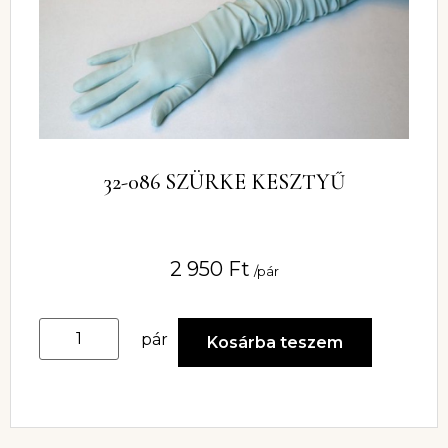
32-086 SZÜRKE KESZTYŰ
2 950
Ft
/pár
pár
Kosárba teszem