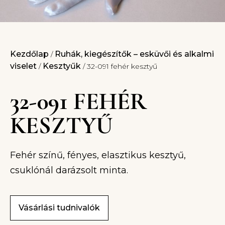
Kezdőlap
Ruhák, kiegészítők – esküvői és alkalmi
/
viselet
Kesztyűk
/
/ 32-091 fehér kesztyű
32-091 FEHÉR
KESZTYŰ
Fehér színű, fényes, elasztikus kesztyű,
csuklónál darázsolt minta.
Vásárlási tudnivalók