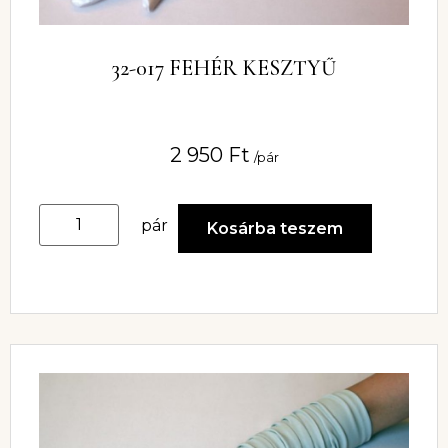
32-017 FEHÉR KESZTYŰ
2 950
Ft
/pár
pár
Kosárba teszem