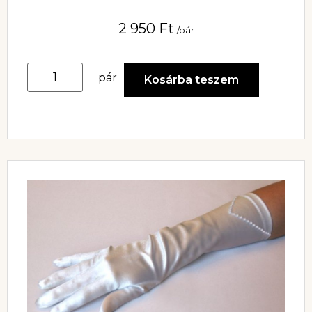
2 950
Ft
/pár
pár
Kosárba teszem