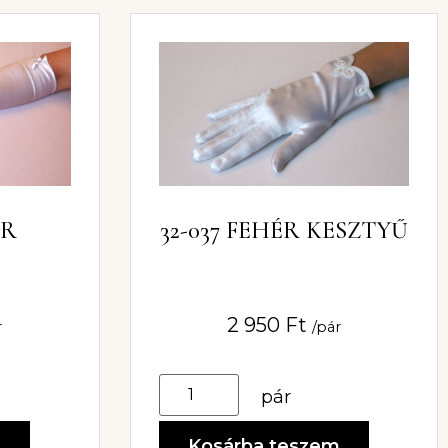
ÉR
32-037 FEHÉR KESZTYŰ
2 950
Ft
r
/pár
pár
m
Kosárba teszem