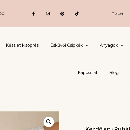
:00
Fiókom
Készlet kisöprés
Esküvői Csipkék
Anyagok
Kapcsolat
Blog
Kezdőlap
Ruhák
/