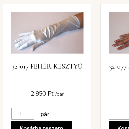
32-017 FEHÉR KESZTYŰ
32-07
2 950
Ft
/pár
pár
Kosárba teszem
Kos