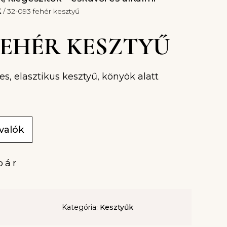
k
/ 32-093 fehér kesztyű
 FEHÉR KESZTYŰ
es, elasztikus kesztyű, könyök alatt
ivalók
pár
Kategória:
Kesztyűk