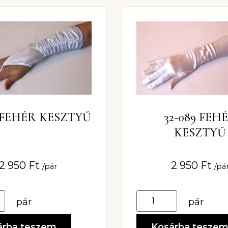
7 FEHÉR KESZTYŰ
32-089 FEH
KESZTYŰ
2 950
Ft
2 950
Ft
/pár
/pá
pár
pár
árba teszem
Kosárba tesze