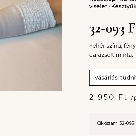
viselet
Kesztyű
/
32-093
Fehér színű, fény
darázsolt minta.
Vásárlási tudn
2 950
Ft
/
Cikkszám: 32-093