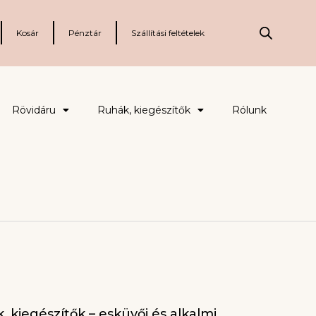
Kosár
Pénztár
Szállítási feltételek
Rövidáru
Ruhák, kiegészítők
Rólunk
, kiegészítők – esküvői és alkalmi