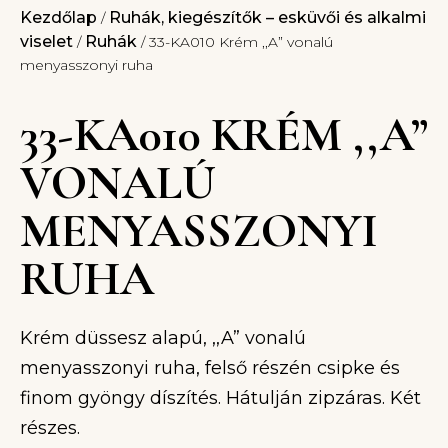
Kezdőlap
Ruhák, kiegészítők – esküvői és alkalmi
/
viselet
Ruhák
/
/ 33-KA010 Krém ,,A” vonalú
menyasszonyi ruha
33-KA010 KRÉM ,,A”
VONALÚ
MENYASSZONYI
RUHA
Krém düssesz alapú, ,,A” vonalú
menyasszonyi ruha, felső részén csipke és
finom gyöngy díszítés. Hátulján zipzáras. Két
részes.