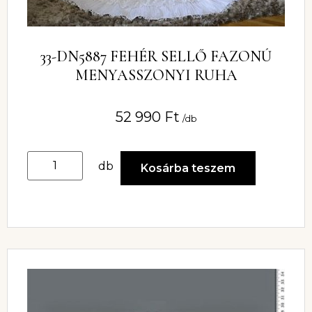
33-DN5887 FEHÉR SELLŐ FAZONÚ
MENYASSZONYI RUHA
52 990
Ft
/db
db
Kosárba teszem