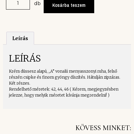
db
Kosárba teszem
Leírás
LEÍRÁS
Krém düssesz alapú, ,,A” vonalú menyasszonyi ruha, felső
részén csipke és finom gyöngy díszítés. Hátulján zipzáras.
Két részes.
Rendelhető méretek: 42, 44, 46 ( Kérem, megjegyzésben
jelezze, hogy melyik méretet kívánja megrendelni! )
KÖVESS MINKET: