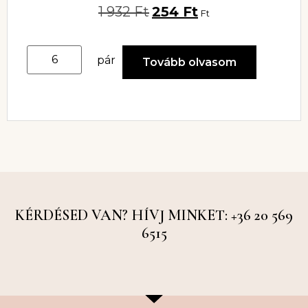
1 932
Ft
254
Ft
Ft
pár
Tovább olvasom
KÉRDÉSED VAN? HÍVJ MINKET: +36 20 569
6515