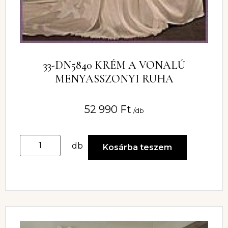
33-DN5840 KRÉM A VONALÚ
MENYASSZONYI RUHA
52 990
Ft
/db
db
Kosárba teszem