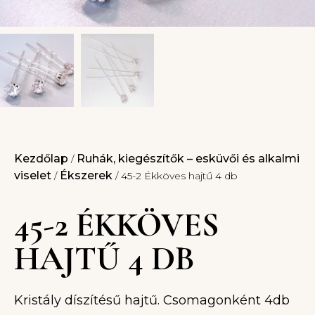
Kezdőlap
Ruhák, kiegészítők – esküvői és alkalmi
/
viselet
Ékszerek
/
/ 45-2 Ékköves hajtű 4 db
45-2 ÉKKÖVES
HAJTŰ 4 DB
Kristály díszítésű hajtű. Csomagonként 4db