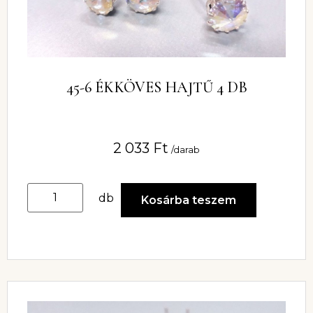
45-6 ÉKKÖVES HAJTŰ 4 DB
2 033
Ft
/darab
db
Kosárba teszem