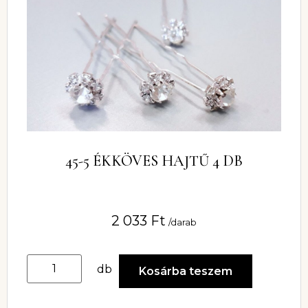
45-5 ÉKKÖVES HAJTŰ 4 DB
2 033
Ft
/darab
db
Kosárba teszem