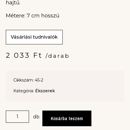
hajtű.
Métere: 7 cm hosszú
Vásárlási tudnivalók
2 033
Ft
/darab
Cikkszám: 45-2
Kategória:
Ékszerek
db
Kosárba teszem