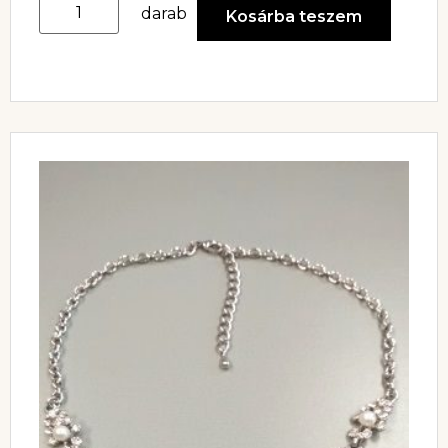
darab
Kosárba teszem