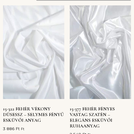
15-322 FEHÉR VÉKONY
15-377 FEHÉR FÉNYES
DÜSESSZ – SELYMES FÉNYŰ
VASTAG SZATÉN –
ESKÜVŐI ANYAG
ELEGÁNS ESKÜVŐI
RUHAANYAG
3 886
Ft
Ft