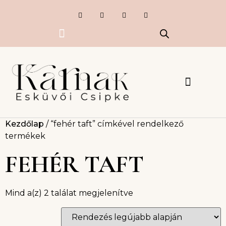
Exkluzív termékek
Készlet kisöprés
Esküvői Csipkék
Ruhák, kiegészítők
Kezdőlap
/ “fehér taft” címkével rendelkező
termékek
FEHÉR TAFT
Mind a(z) 2 találat megjelenítve