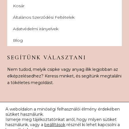
Kosár
Általános Szerződési Feltételek
Adatvédelmi irányelvek
Blog
SEGÍTÜNK VÁLASZTANI
Nem tudod, melyik csipke vagy anyag illik legjobban az
elképzelésedhez? Keress minket, és segítünk megtalálni
a tökéletes megoldást.
A weboldalon a minőségi felhasználói élmény érdekében
sütiket használunk.
Ismerje meg tájékoztatónkat arról, hogy milyen sütiket
© 2026 Karnak Esküvői Csipke. Minden jog fenntartva.
használunk, vagy a
beállítások
résznél ki lehet kapcsolni a