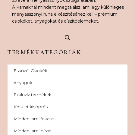
35 éve a menyasszonyok szolgálatában.
A Karnaknál mindent megtalálsz, ami egy különleges
menyasszonyi ruha elkészítéséhez kell – prémium
csipkéket, anyagokat és díszítőelemeket.
TERMÉKKATEGÓRIÁK
Esküvői Csipkék
Anyagok
Exkluzív termékek
Készlet kisöprés
Minden, ami fekete
Minden, ami piros