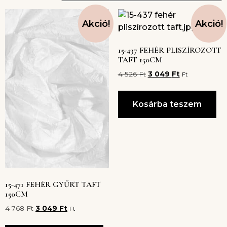
Akció!
Akció!
15-437 FEHÉR PLISZÍROZOTT
TAFT 150CM
4 526
Ft
3 049
Ft
Ft
Kosárba teszem
15-471 FEHÉR GYŰRT TAFT
150CM
4 768
Ft
3 049
Ft
Ft