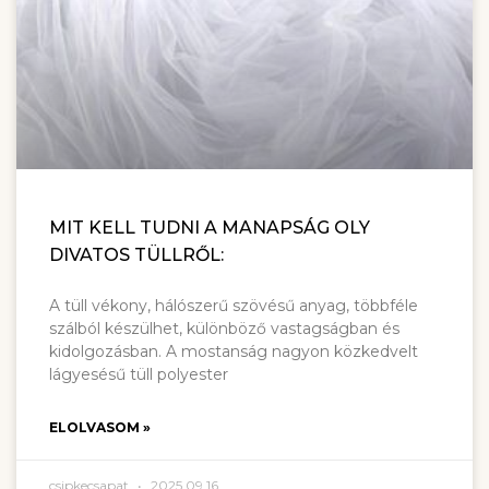
MIT KELL TUDNI A MANAPSÁG OLY
DIVATOS TÜLLRŐL:
A tüll vékony, hálószerű szövésű anyag, többféle
szálból készülhet, különböző vastagságban és
kidolgozásban. A mostanság nagyon közkedvelt
lágyesésű tüll polyester
ELOLVASOM »
csipkecsapat
2025.09.16.