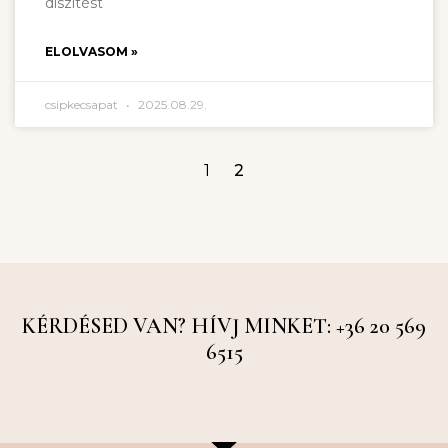
díszítést
ELOLVASOM »
csipkecsapat
2025.08.29.
1
2
KÉRDÉSED VAN? HÍVJ MINKET: +36 20 569
6515