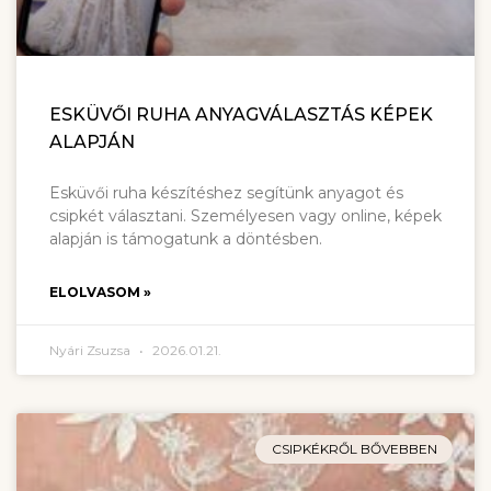
ESKÜVŐI RUHA ANYAGVÁLASZTÁS KÉPEK
ALAPJÁN
Esküvői ruha készítéshez segítünk anyagot és
csipkét választani. Személyesen vagy online, képek
alapján is támogatunk a döntésben.
ELOLVASOM »
Nyári Zsuzsa
2026.01.21.
CSIPKÉKRŐL BŐVEBBEN