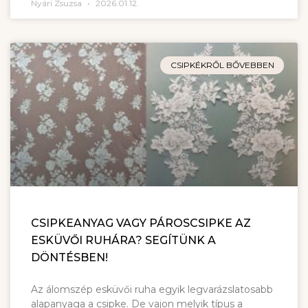
Nyári Zsuzsa
2026.01.12.
CSIPKÉKRŐL BŐVEBBEN
CSIPKEANYAG VAGY PÁROSCSIPKE AZ
ESKÜVŐI RUHÁRA? SEGÍTÜNK A
DÖNTÉSBEN!
Az álomszép esküvői ruha egyik legvarázslatosabb
alapanyaga a csipke. De vajon melyik típus a