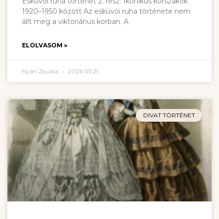
Esküvői ruha történet 2. rész: Ikonikus korszakok
1920–1950 között Az esküvői ruha története nem
állt meg a viktoriánus korban. A
ELOLVASOM »
Nyári Zsuzsa
2026.05.21.
DIVAT TÖRTÉNET