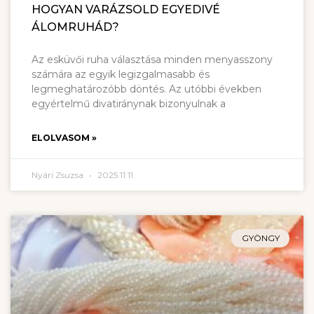
HOGYAN VARÁZSOLD EGYEDIVÉ
ÁLOMRUHÁD?
Az esküvői ruha választása minden menyasszony
számára az egyik legizgalmasabb és
legmeghatározóbb döntés. Az utóbbi években
egyértelmű divatiránynak bizonyulnak a
ELOLVASOM »
Nyári Zsuzsa
2025.11.11.
GYÖNGY