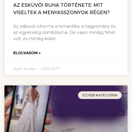
AZ ESKÜVŐI RUHA TÖRTÉNETE: MIT
VISELTEK A MENYASSZONYOK RÉGEN?
Az esküvői ruha ma a romantika, a hagyomány és
az egyéniség szimbóluma. De vajon mindig fehér
volt, és mindig külön
ELOLVASOM »
Nyári Zsuzsa
2026.02.17.
EGYÉB KATEGÓRIA