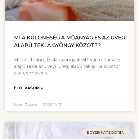
MI A KÜLÖNBSÉG A MŰANYAG ÉS AZ ÜVEG
ALAPÚ TEKLA GYÖNGY KÖZÖTT?
Mit kell tudni a tekla gyöngyökről? Van műanyag
alapú tekla és üveg (urea) alapú tekla. Ha sokszor
akarod mosni a
ELOLVASOM »
Nyári Zsuzsa
2025.10.13.
EGYÉB KATEGÓRIA