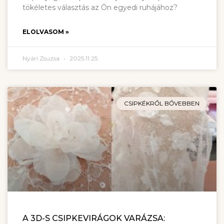
tökéletes választás az Ön egyedi ruhájához?
ELOLVASOM »
Nyári Zsuzsa
2025.11.25.
CSIPKÉKRŐL BŐVEBBEN
A 3D-S CSIPKEVIRÁGOK VARÁZSA: