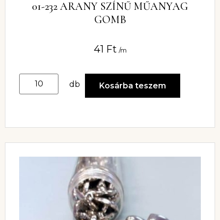
01-232 ARANY SZÍNŰ MŰANYAG
GOMB
41
Ft
/m
db
Kosárba teszem