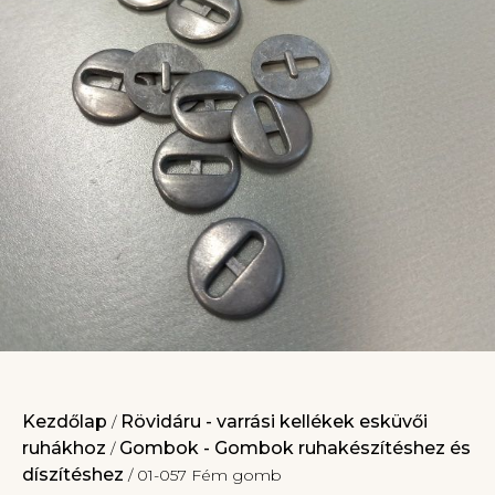
Kezdőlap
Rövidáru - varrási kellékek esküvői
/
ruhákhoz
Gombok - Gombok ruhakészítéshez és
/
díszítéshez
/ 01-057 Fém gomb