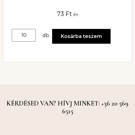
73
Ft
/m
db
Kosárba teszem
KÉRDÉSED VAN? HÍVJ MINKET: +36 20 569
6515