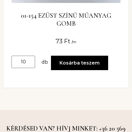
01-154 EZÜST SZÍNŰ MŰANYAG
GOMB
73
Ft
/m
db
Kosárba teszem
KÉRDÉSED VAN? HÍVJ MINKET: +36 20 569