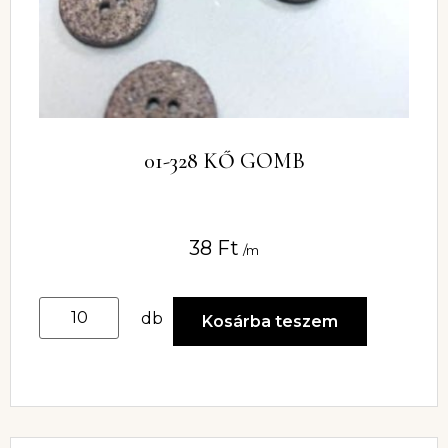
01-328 KŐ GOMB
38
Ft
/m
db
Kosárba teszem