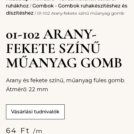
ruhákhoz
Gombok - Gombok ruhakészítéshez és
/
díszítéshez
/ 01-102 Arany-fekete színű műanyag gomb
01-102 ARANY-
FEKETE SZÍNŰ
MŰANYAG GOMB
Arany és fekete színű, műanyag füles gomb.
Átmérő: 22 mm
Vásárlási tudnivalók
64
Ft
/m