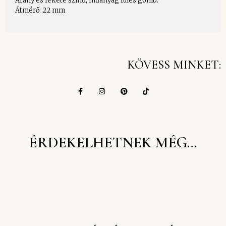
Arany és fekete színű, műanyag füles gomb.
Átmérő: 22 mm
KÖVESS MINKET:
ÉRDEKELHETNEK MÉG…