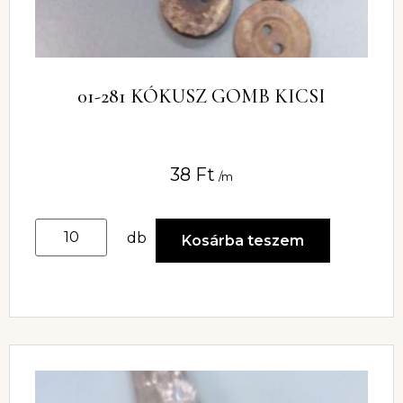
01-281 KÓKUSZ GOMB KICSI
38
Ft
/m
db
Kosárba teszem