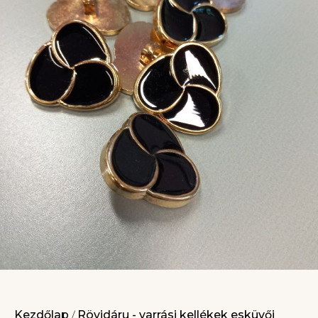
Kezdőlap
Rövidáru - varrási kellékek esküvői
/