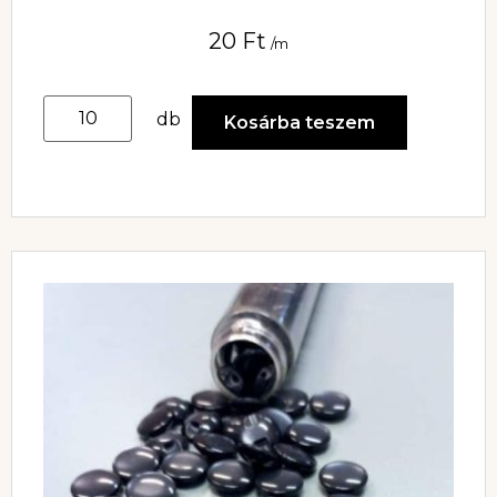
20
Ft
/m
db
Kosárba teszem