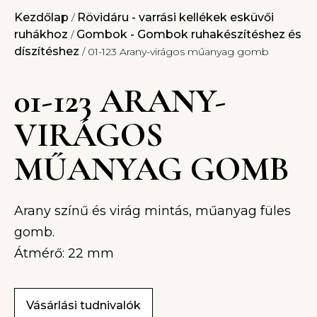
Kezdőlap
Rövidáru - varrási kellékek esküvői
/
ruhákhoz
Gombok - Gombok ruhakészítéshez és
/
díszítéshez
/ 01-123 Arany-virágos műanyag gomb
01-123 ARANY-
VIRÁGOS
MŰANYAG GOMB
Arany színű és virág mintás, műanyag füles
gomb.
Átmérő: 22 mm
Vásárlási tudnivalók