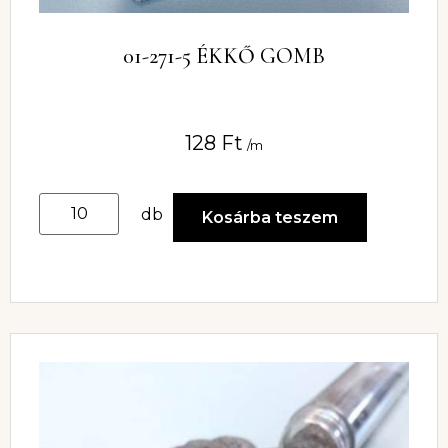
01-271-5 ÉKKŐ GOMB
128
Ft
/m
db
Kosárba teszem