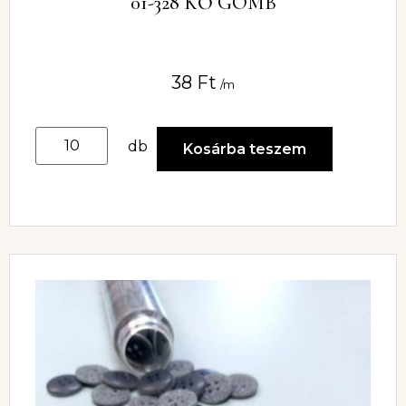
01-328 KŐ GOMB
38
Ft
/m
db
Kosárba teszem