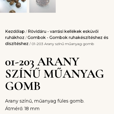
Kezdőlap
Rövidáru - varrási kellékek esküvői
/
ruhákhoz
Gombok - Gombok ruhakészítéshez és
/
díszítéshez
/ 01-203 Arany színű műanyag gomb
01-203 ARANY
SZÍNŰ MŰANYAG
GOMB
Arany színű, műanyag füles gomb.
Átmérő: 18 mm