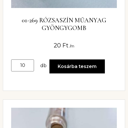
01-269 RÓZSASZÍN MŰANYAG
GYÖNGYGOMB
20
Ft
/m
db
Kosárba teszem