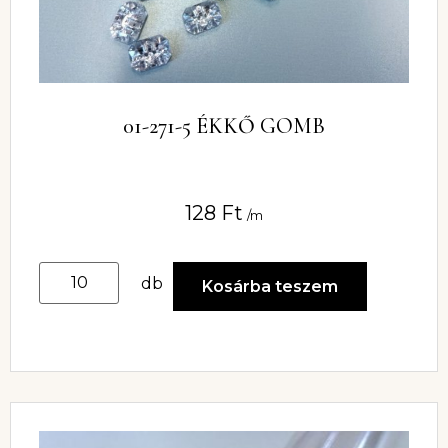
01-271-5 ÉKKŐ GOMB
128
Ft
/m
db
Kosárba teszem