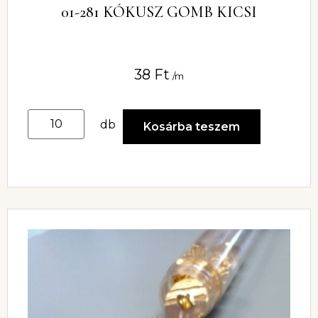
01-281 KÓKUSZ GOMB KICSI
38
Ft
/m
db
Kosárba teszem