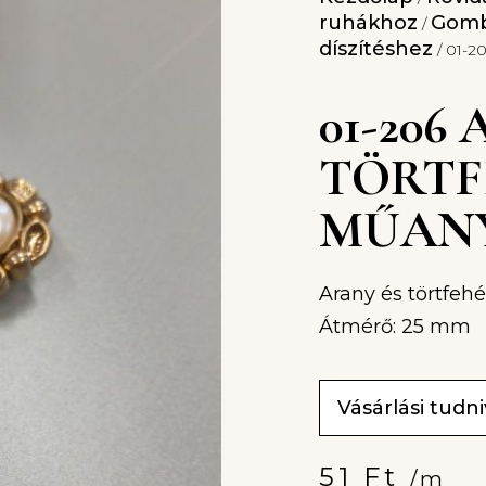
ruhákhoz
Gomb
/
díszítéshez
/ 01-2
01-206
TÖRTF
MŰAN
Arany és törtfeh
Átmérő: 25 mm
Vásárlási tudn
51
Ft
/m