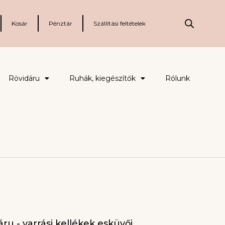
Kosár
Pénztár
Szállítási feltételek
Rövidáru
Ruhák, kiegészítők
Rólunk
ru - varrási kellékek esküvői