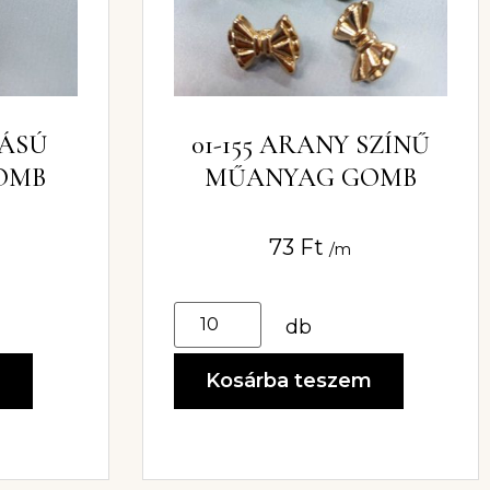
TÁSÚ
01-155 ARANY SZÍNŰ
OMB
MŰANYAG GOMB
73
Ft
/m
db
m
Kosárba teszem