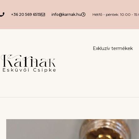
+36 20 569 6515
info@karnak.hu
Hétfő - péntek: 10:00 - 15
Exkluzív termékek