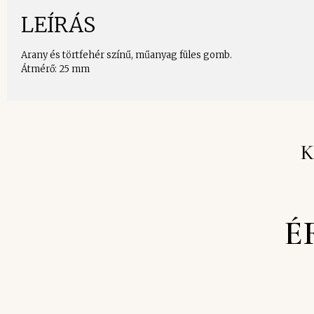
LEÍRÁS
Arany és törtfehér színű, műanyag füles gomb.
Átmérő: 25 mm
K
É