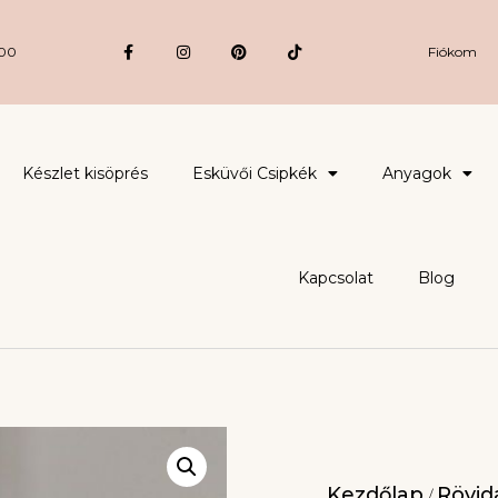
:00
Fiókom
Készlet kisöprés
Esküvői Csipkék
Anyagok
Kapcsolat
Blog
Kezdőlap
Rövidá
/