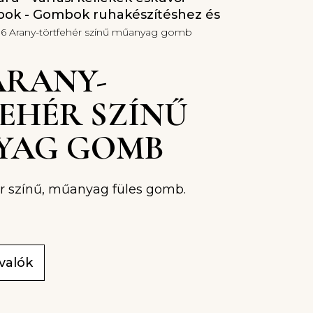
ok - Gombok ruhakészítéshez és
06 Arany-törtfehér színű műanyag gomb
 ARANY-
EHÉR SZÍNŰ
YAG GOMB
ér színű, műanyag füles gomb.
ivalók