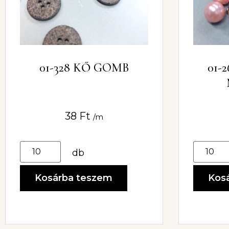
01-
01-328 KŐ GOMB
G
38
Ft
/m
db
Kos
Kosárba teszem