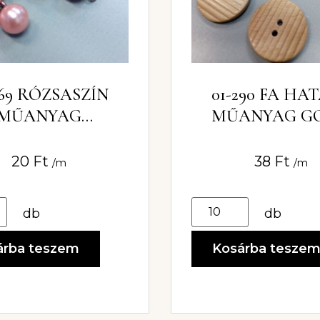
269 RÓZSASZÍN
01-290 FA HA
MŰANYAG
MŰANYAG G
YÖNGYGOMB
20
Ft
38
Ft
/m
/m
db
db
árba teszem
Kosárba tesze