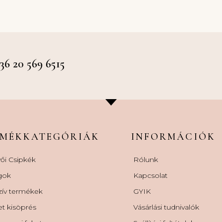
 20 569 6515
RMÉKKATEGÓRIÁK
INFORMÁCIÓK
ői Csipkék
Rólunk
gok
Kapcsolat
zív termékek
GYIK
et kisöprés
Vásárlási tudnivalók