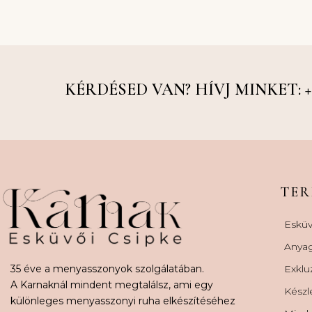
KÉRDÉSED VAN? HÍVJ MINKET: +36
TE
Esküv
Anya
35 éve a menyasszonyok szolgálatában.
Exklu
A Karnaknál mindent megtalálsz, ami egy
Készl
különleges menyasszonyi ruha elkészítéséhez