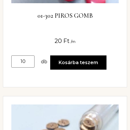
01-302 PIROS GOMB
20
Ft
/m
db
Kosárba teszem