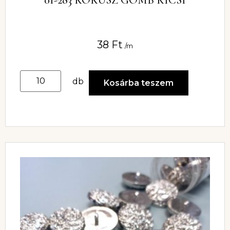
01-283 KÓKUSZ GOMB KICSI
38
Ft
/m
db
Kosárba teszem