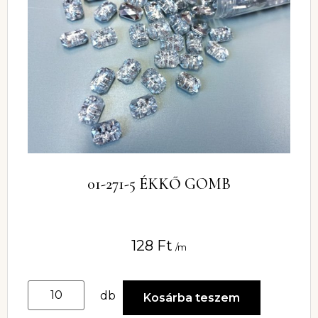
01-271-5 ÉKKŐ GOMB
128
Ft
/m
db
Kosárba teszem