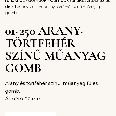
ruhákhoz
Gombok - Gombok ruhakészítéshez és
/
díszítéshez
/ 01-250 Arany-törtfehér színű műanyag
gomb
01-250 ARANY-
TÖRTFEHÉR
SZÍNŰ MŰANYAG
GOMB
Arany és törtfehér színű, műanyag füles
gomb.
Átmérő: 22 mm