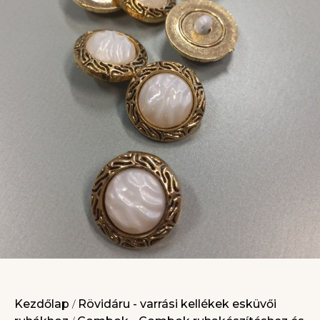
Kezdőlap
Rövidáru - varrási kellékek esküvői
/