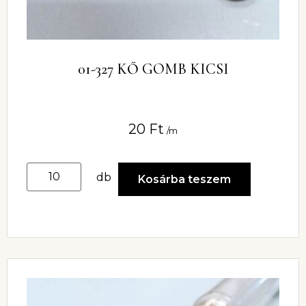
01-327 KŐ GOMB KICSI
20
Ft
/m
db
Kosárba teszem