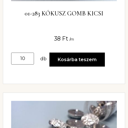
01-283 KÓKUSZ GOMB KICSI
38
Ft
/m
db
Kosárba teszem