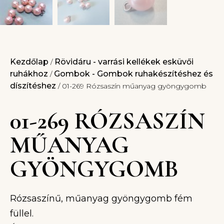
Kezdőlap
Rövidáru - varrási kellékek esküvői
/
ruhákhoz
Gombok - Gombok ruhakészítéshez és
/
díszítéshez
/ 01-269 Rózsaszín műanyag gyöngygomb
01-269 RÓZSASZÍN
MŰANYAG
GYÖNGYGOMB
Rózsaszínű, műanyag gyöngygomb fém
füllel.